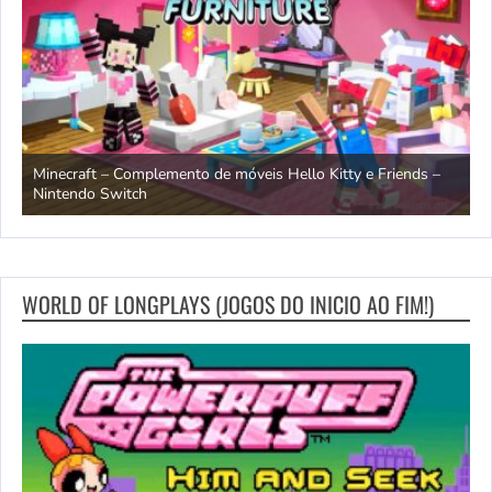
endo
Minecraft – Complemento de móveis Hello Kitty e Friends –
O
Nintendo Switch
d
WORLD OF LONGPLAYS (JOGOS DO INICIO AO FIM!)