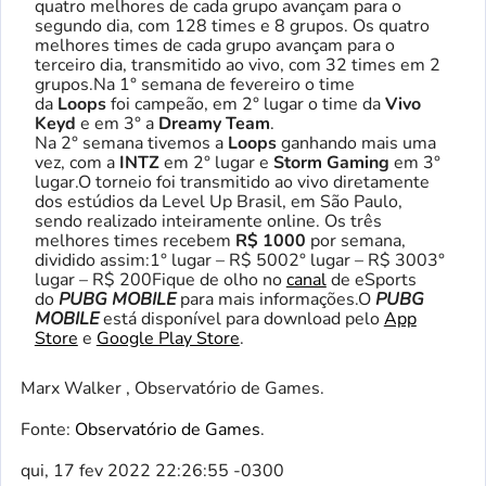
quatro melhores de cada grupo avançam para o
segundo dia, com 128 times e 8 grupos. Os quatro
melhores times de cada grupo avançam para o
terceiro dia, transmitido ao vivo, com 32 times em 2
grupos.Na 1° semana de fevereiro o time
da
Loops
foi campeão, em 2° lugar o time da
Vivo
Keyd
e em 3° a
Dreamy Team
.
Na 2° semana tivemos a
Loops
ganhando mais uma
vez, com a
INTZ
em 2° lugar e
Storm Gaming
em 3°
lugar.O torneio foi transmitido ao vivo diretamente
dos estúdios da Level Up Brasil, em São Paulo,
sendo realizado inteiramente online. Os três
melhores times recebem
R$ 1000
por semana,
dividido assim:1° lugar – R$ 5002° lugar – R$ 3003°
lugar – R$ 200Fique de olho no
canal
de eSports
do
PUBG MOBILE
para mais informações.O
PUBG
MOBILE
está disponível para download pelo
App
Store
e
Google Play Store
.
Marx Walker , Observatório de Games.
Fonte:
Observatório de Games
.
qui, 17 fev 2022 22:26:55 -0300