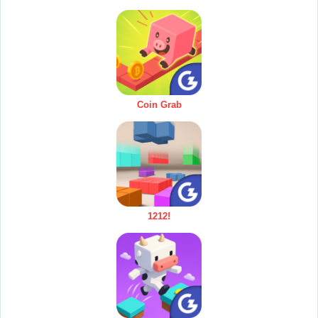
Coin Grab
1212!