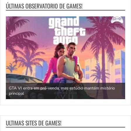
ÚLTIMAS OBSERVATORIO DE GAMES!
GTA VI entra em pré-venda, mas estúdio mantém mistério
principal
J
ULTIMAS SITES DE GAMES!