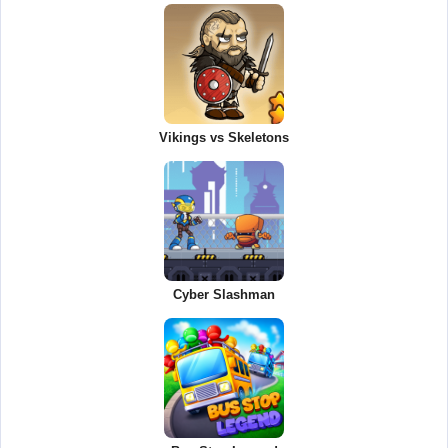
Vikings vs Skeletons
Cyber Slashman