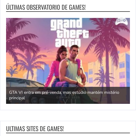
ÚLTIMAS OBSERVATORIO DE GAMES!
GTA VI entra em pré-venda, mas estúdio mantém mistério
principal
J
ULTIMAS SITES DE GAMES!