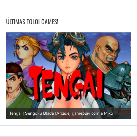
ÚLTIMAS TOLOI GAMES!
Tengai | Sengoku Blade [Arcade] gameplay com a Miko
D