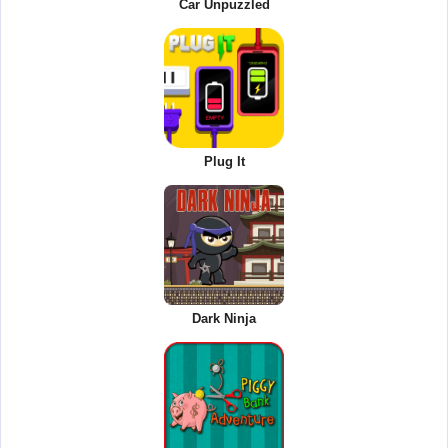
Car Unpuzzled
Plug It
Dark Ninja