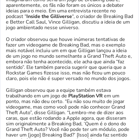
aparentemente, os fãs não foram os únicos a debater
ideias para o meio. Em uma entrevista recente no
podcast “
Inside the Gilliverse
“, o criador de Breaking Bad
e Better Call Saul, Vince Gilligan, discutiu a ideia de um
jogo ambientado nesse universo.
O criador observou que houve inúmeras tentativas de
fazer um videogame de Breaking Bad, mas o exemplo
mais notável incluiu um em que Gilligan lançou a ideia
de um jogo no mundo semelhante a Grand Theft Auto e,
embora não tenha acontecido, ele acha que ainda “faz
sentido”. Ele também parecia sugerir que queria que a
Rockstar Games fizesse isso, mas não ficou um pouco
claro, pois ele não é super versado no mundo dos jogos.
Gilligan observou que a equipe também estava
trabalhando em um jogo de
PlayStation VR
em um
ponto, mas não deu certo. “Eu não sou muito de jogar
videogame, mas como você pode não conhecer Grand
Theft Auto”, disse Gilligan. “Lembro-me de dizer aos
caras, que estão rodando a Apple agora, que disseram
sim originalmente a Breaking Bad, ‘Quem é o dono do
Grand Theft Auto? Você não pode ter um módulo, pode
haver um [jogo] Breaking Bad?’ [Isso] ainda faz sentido