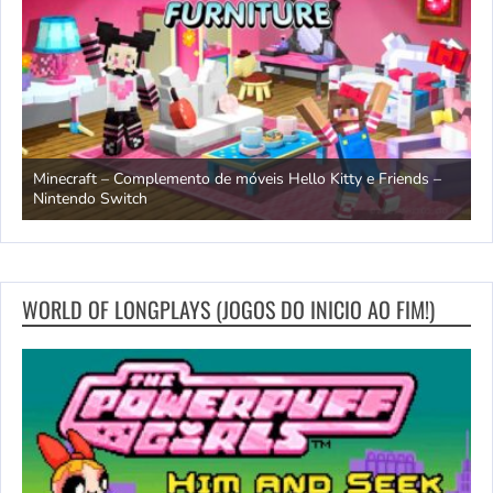
endo
Minecraft – Complemento de móveis Hello Kitty e Friends –
O
Nintendo Switch
d
WORLD OF LONGPLAYS (JOGOS DO INICIO AO FIM!)