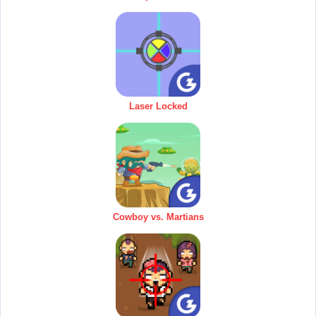
Laser Locked
Cowboy vs. Martians