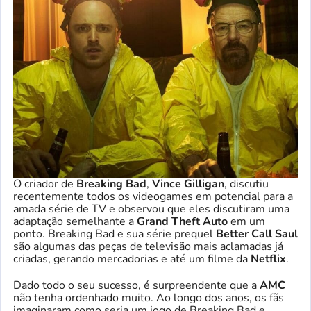
O criador de
Breaking Bad
,
Vince Gilligan
, discutiu
recentemente todos os videogames em potencial para a
amada série de TV e observou que eles discutiram uma
adaptação semelhante a
Grand Theft Auto
em um
ponto. Breaking Bad e sua série prequel
Better Call Saul
são algumas das peças de televisão mais aclamadas já
criadas, gerando mercadorias e até um filme da
Netflix
.
Dado todo o seu sucesso, é surpreendente que a
AMC
não tenha ordenhado muito. Ao longo dos anos, os fãs
imaginaram como seria um jogo de Breaking Bad e,