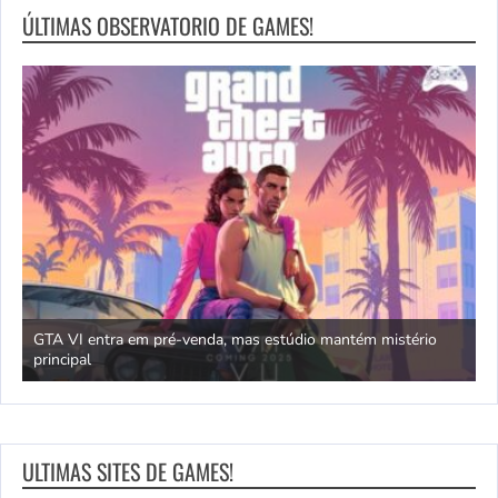
ÚLTIMAS OBSERVATORIO DE GAMES!
GTA VI entra em pré-venda, mas estúdio mantém mistério
principal
J
ULTIMAS SITES DE GAMES!