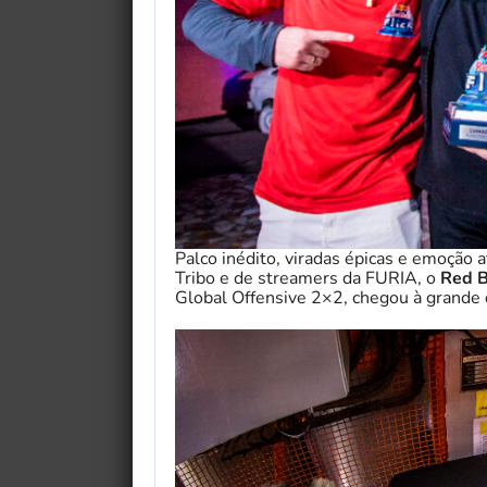
Palco inédito, viradas épicas e emoção
Tribo e de streamers da FURIA, o
Red Bu
Global Offensive 2×2, chegou à grande d