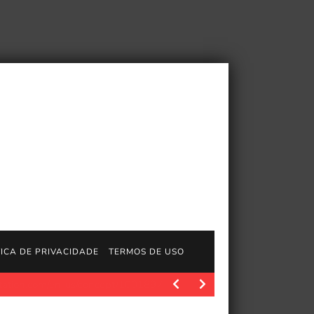
TICA DE PRIVACIDADE
TERMOS DE USO
ente pode ser transmitido gratuitamente
Polygon.com. Jason St