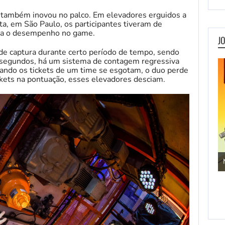
k também inovou no palco. Em elevadores erguidos a
ta, em São Paulo, os participantes tiveram de
ava o desempenho no game.
J
 de captura durante certo período de tempo, sendo
 segundos, há um sistema de contagem regressiva
uando os tickets de um time se esgotam, o duo perde
ckets na pontuação, esses elevadores desciam.
Jogos de Aventura