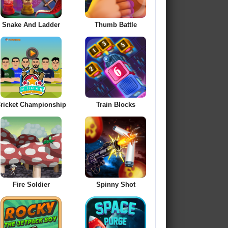
Snake And Ladder
Thumb Battle
ricket Championship
Train Blocks
Fire Soldier
Spinny Shot