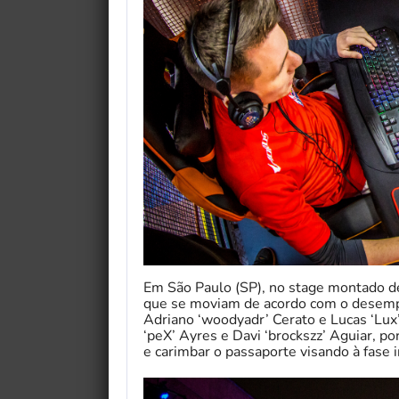
Em São Paulo (SP), no stage montado de
que se moviam de acordo com o desempe
Adriano ‘woodyadr’ Cerato e Lucas ‘Lux’
‘peX’ Ayres e Davi ‘brockszz’ Aguiar, por
e carimbar o passaporte visando à fase