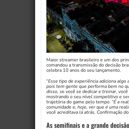
Maior streamer brasileiro e um dos prin
comandou a transmissão do decisão bra
celebra 10 anos do seu lançamento.
“
Esse tipo de experiência adiciona algo a
pois tem gente que performa bem no qua
disso, se você se dedicar e treinar, voc
mostrando o seu nível competitivo e se
trajetória do game pelo tempo. “
É a rea
comunidade e, hoje, ver que é uma real
você acreditava lá atrás. Confirmação d
As semifinais e a grande decisã