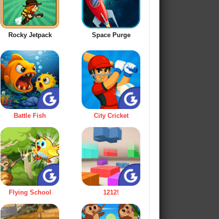
Rocky Jetpack
Space Purge
Battle Fish
City Cricket
Flying School
1212!