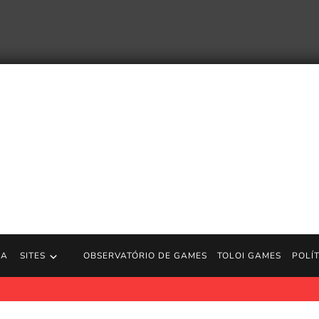
RA
SITES
OBSERVATÓRIO DE GAMES
TOLOI GAMES
POLÍ
m dos filmes de ação mais subestimados de Jason Statham e finalm