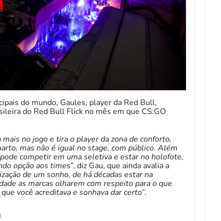
cipais do mundo, Gaules, player da Red Bull,
sileira do Red Bull Flick no mês em que CS:GO
 mais no jogo e tira o player da zona de conforto,
rto, mas não é igual no stage, com público. Além
ê pode competir em uma seletiva e estar no holofote,
ndo opção aos time
s”, diz Gau, que ainda avalia a
lização de um sonho, de há décadas estar na
idade as marcas olharem com respeito para o que
o que você acreditava e sonhava dar certo
”.
o