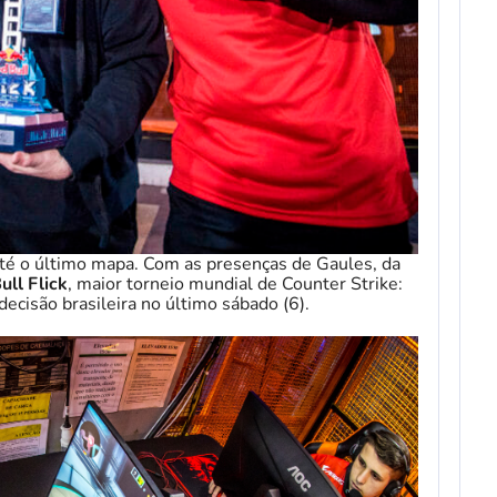
 até o último mapa. Com as presenças de Gaules, da
ll Flick
, maior torneio mundial de Counter Strike:
ecisão brasileira no último sábado (6).