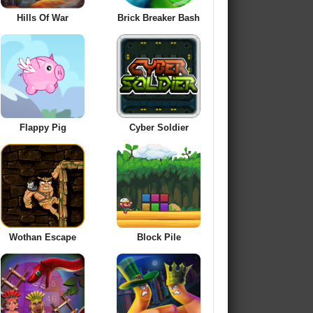
Hills Of War
Brick Breaker Bash
Flappy Pig
Cyber Soldier
Wothan Escape
Block Pile