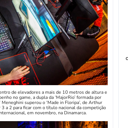
C
ntro de elevadores a mais de 10 metros de altura e
nho no game, a dupla da ‘MajorRio’ formada por
 Meneghini superou o ‘Made in Floripa’, de Arthur
 3 a 2 para ficar com o título nacional da competição
 internacional, em novembro, na Dinamarca.