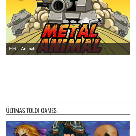
S
Metal Animals
ÚLTIMAS TOLOI GAMES!