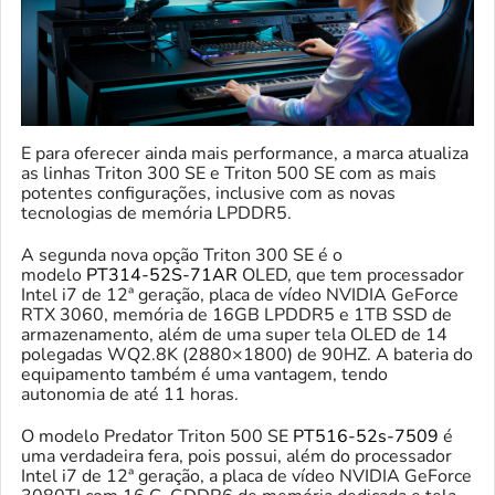
E para oferecer ainda mais performance, a marca atualiza
as linhas Triton 300 SE e Triton 500 SE com as mais
potentes configurações, inclusive com as novas
tecnologias de memória LPDDR5.
A segunda nova opção Triton 300 SE é o
modelo
PT314-52S-71AR
OLED, que tem processador
Intel i7 de 12ª geração, placa de vídeo NVIDIA GeForce
RTX 3060, memória de 16GB LPDDR5 e 1TB SSD de
armazenamento, além de uma super tela OLED de 14
polegadas WQ2.8K (2880×1800) de 90HZ. A bateria do
equipamento também é uma vantagem, tendo
autonomia de até 11 horas.
O modelo Predator Triton 500 SE
PT516-52s-7509
é
uma verdadeira fera, pois possui, além do processador
Intel i7 de 12ª geração, a placa de vídeo NVIDIA GeForce