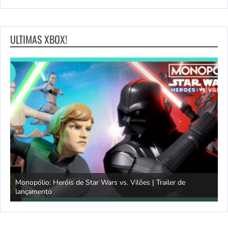
ULTIMAS XBOX!
Monopólio: Heróis de Star Wars vs. Vilões | Trailer de
lançamento
S