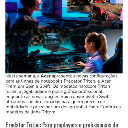
Nesta semana, a
Acer
apresentou novas configurações
para as linhas de notebooks Predator Triton, e Acer
Premium Spin e Swift. Os modelos hardcore Triton
focam a jogabilidade e placa gráfica profissional,
enquanto as novas opções Spin conversível e Swift
ultrafinos são direcionadas para quem precisa de
mobilidade e preza por um design sofisticado. Confira os
modelos da linha Triton:
Predator Triton: Para proplayers e profissionais de