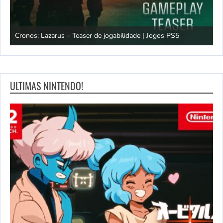
os
Cronos: Lazarus – Teaser de jogabilidade | Jogos PS5
E
ULTIMAS NINTENDO!