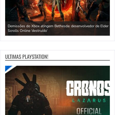
Demissões do Xbox atingem Bethesda: desenvolvedor de Elder
A
Scrolls Online ‘destruído’
p
ULTIMAS PLAYSTATION!