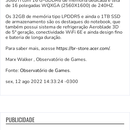
3080TI com 16 G-GDDR6 de memória dedicada e tela
de 16 polegadas WQXGA (2560X1600) de 240HZ.
Os 32GB de memória tipo LPDDR5 e ainda o 1TB SSD
de armazenamento são os destaques do notebook, que
também possui sistema de refrigeração Aeroblade 3D
de 5ª geração, conectividade WiFi 6E e ainda design fino
e bateria de longa duração.
Para saber mais, acesse
https://br-store.acer.com/
.
Marx Walker , Observatório de Games.
Fonte:
Observatório de Games
.
sex, 12 ago 2022 14:33:24 -0300
PUBLICIDADE