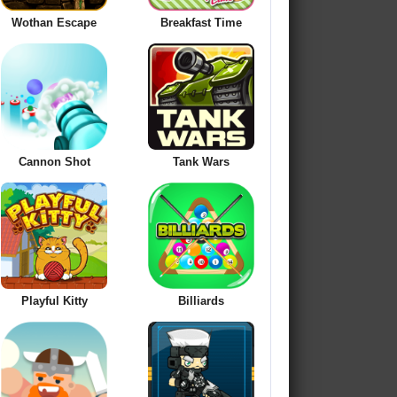
Wothan Escape
Breakfast Time
Cannon Shot
Tank Wars
Playful Kitty
Billiards