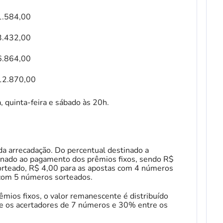
1.584,00
3.432,00
6.864,00
12.870,00
a, quinta-feira e sábado às 20h.
a arrecadação. Do percentual destinado a
inado ao pagamento dos prêmios fixos, sendo R$
orteado, R$ 4,00 para as apostas com 4 números
 com 5 números sorteados.
mios fixos, o valor remanescente é distribuído
re os acertadores de 7 números e 30% entre os