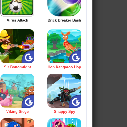
Virus Attack
Brick Breaker Bash
Sir Bottomtight
Hop Kangaroo Hop
Viking Siege
Snappy Spy