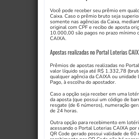
Você pode receber seu prêmio em qualqu
Caixa. Caso o prêmio bruto seja superi
somente nas agências da Caixa, median
original com CPF e recibo de aposta ori
10.000,00 são pagos no prazo mínimo d
CAIXA.
Apostas realizadas no Portal Loterias CAIX
Prêmios de apostas realizadas no Porta
valor líquido seja até R$ 1.332,78 (br
qualquer agência da CAIXA ou unidade lo
Pago, à escolha do apostador.
Caso a opção seja receber em uma loté
da aposta (que possui um código de bar
resgate (de 6 números), numeração gera
de 24 horas.
Outra opção para recebimento em lotér
acessando o Portal Loterias CAIXA por m
QR Code gerado possui validade de 60 m