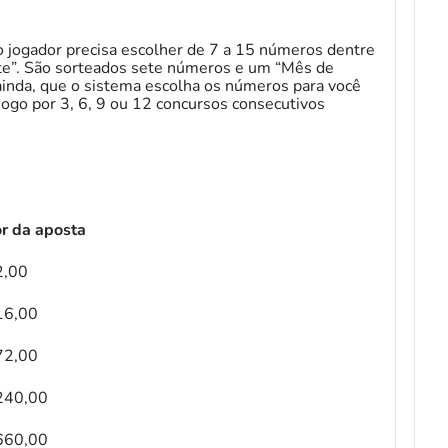
 o jogador precisa escolher de 7 a 15 números dentre
rte”. São sorteados sete números e um “Mês de
 ainda, que o sistema escolha os números para você
jogo por 3, 6, 9 ou 12 concursos consecutivos
or da aposta
2,00
16,00
72,00
240,00
660,00