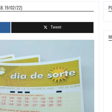
ÁB. 19/02/22)
P
Tweet
N