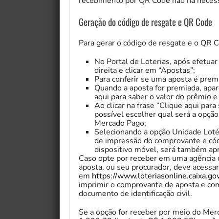
recebimento por QR Code não há neces
Geração do código de resgate e QR Code
Para gerar o código de resgate e o QR 
No Portal de Loterias, após efetuar
direita e clicar em “Apostas”;
Para conferir se uma aposta é premi
Quando a aposta for premiada, apar
aqui para saber o valor do prêmio e
Ao clicar na frase “Clique aqui para
possível escolher qual será a opçã
Mercado Pago;
Selecionando a opção Unidade Loté
de impressão do comprovante e códi
dispositivo móvel, será também ap
My Fairytale Griffin
Caso opte por receber em uma agência d
aposta, ou seu procurador, deve acessa
em
https://www.loteriasonline.caixa.gov
imprimir o comprovante de aposta e co
documento de identificação civil.
Se a opção for receber por meio do Merc