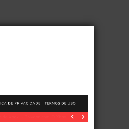
TICA DE PRIVACIDADE
TERMOS DE USO
olygon.com. O Xbox como o conhecemos está prestes a…