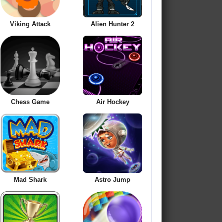
Viking Attack
Alien Hunter 2
Chess Game
Air Hockey
Mad Shark
Astro Jump