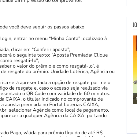
sidade da impressão do comprovante.
J
Code você deve seguir os passos abaixo:
 login, entrar no menu “Minha Conta” localizado à
ada, clicar em “Conferir aposta”;
ecerá o seguinte texto: “Aposta Premiada/ Clique
 como resgatá-lo”;
 saber o valor do prêmio e como resgatá-lo”, é
o de resgate do prêmio: Unidade Lotérica, Agência ou
rica será apresentada a opção de resgate por meio
go de resgate e, caso o acesso seja realizado via
resentado o QR Code com validade de 60 minutos.
Jogos de Aventura
a CAIXA, o titular indicado no comprovante de
r a aposta premiada no Portal Loterias CAIXA,
.br
, selecionar Agência como local de pagamento,
mparecer a qualquer Agência da CAIXA, portando
ado Pago, válida para prêmio líquido de até R$