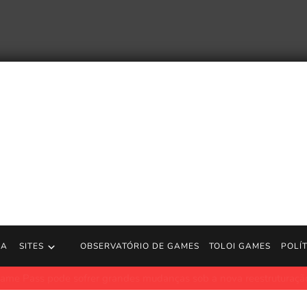
RA
SITES
OBSERVATÓRIO DE GAMES
TOLOI GAMES
POLÍ
 sofrer grandes mudanças sob a nova reestruturação do Xbox
P