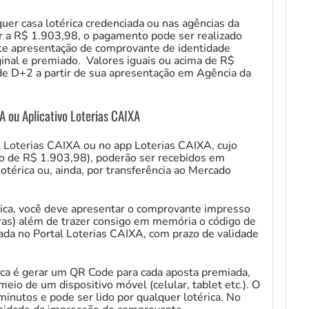
er casa lotérica credenciada ou nas agências da
or a R$ 1.903,98, o pagamento pode ser realizado
te apresentação de comprovante de identidade
ginal e premiado. Valores iguais ou acima de R$
e D+2 a partir de sua apresentação em Agência da
A ou Aplicativo Loterias CAIXA
l Loterias CAIXA ou no app Loterias CAIXA, cujo
uto de R$ 1.903,98), poderão ser recebidos em
térica ou, ainda, por transferência ao Mercado
rica, você deve apresentar o comprovante impresso
ras) além de trazer consigo em memória o código de
da no Portal Loterias CAIXA, com prazo de validade
ica é gerar um QR Code para cada aposta premiada,
eio de um dispositivo móvel (celular, tablet etc.). O
inutos e pode ser lido por qualquer lotérica. No