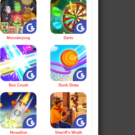
Monsterjong
Darts
Box Crush
Dunk Draw
Nosedive
Sheriff's Wrath