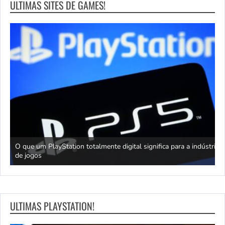
ULTIMAS SITES DE GAMES!
king
O que um PlayStation totalmente digital significa para a indústria
T
de jogos
J
ULTIMAS PLAYSTATION!