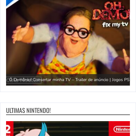
gos
T
Ó Demônio! Consertar minha TV – Trailer de anúncio | Jogos PS5
P
ULTIMAS NINTENDO!