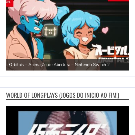
ndo
R
Orbitais – Animação de Abertura – Nintendo Switch 2
S
WORLD OF LONGPLAYS (JOGOS DO INICIO AO FIM!)