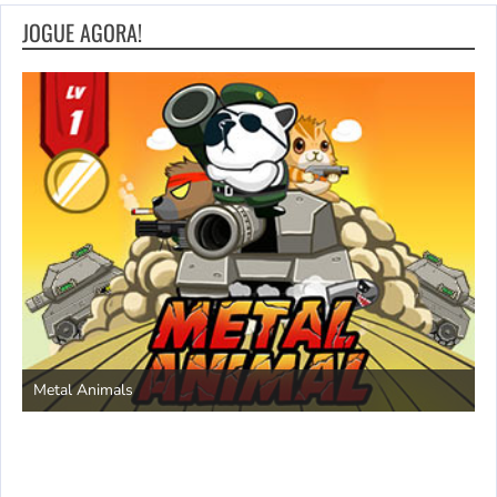
JOGUE AGORA!
S
Metal Animals