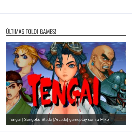
ÚLTIMAS TOLOI GAMES!
Tengai | Sengoku Blade [Arcade] gameplay com a Miko
D