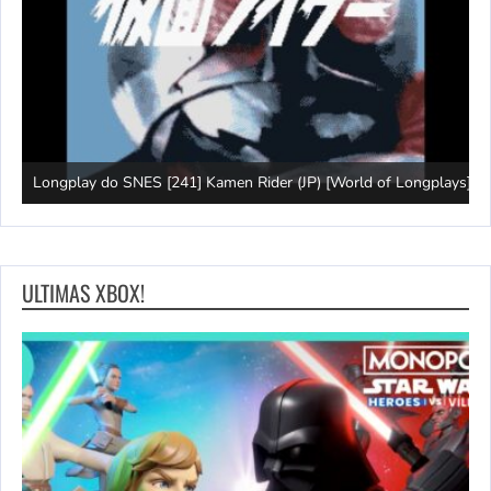
J
Longplay do SNES [241] Kamen Rider (JP) [World of Longplays]
(
ULTIMAS XBOX!