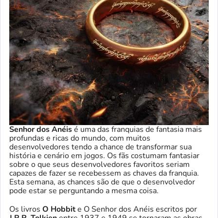
Senhor dos Anéis
é uma das franquias de fantasia mais
profundas e ricas do mundo, com muitos
desenvolvedores tendo a chance de transformar sua
história e cenário em jogos. Os fãs costumam fantasiar
sobre o que seus desenvolvedores favoritos seriam
capazes de fazer se recebessem as chaves da franquia.
Esta semana, as chances são de que o desenvolvedor
pode estar se perguntando a mesma coisa.
Os livros
O Hobbit
e O Senhor dos Anéis escritos por
J.R.R. Tolkien
entre 1937 e 1949 se tornaram as obras