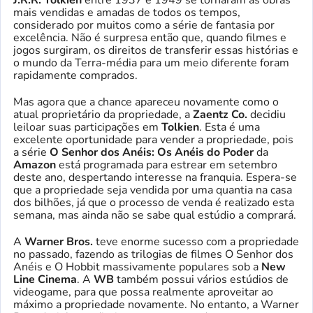
mais vendidas e amadas de todos os tempos,
considerado por muitos como a série de fantasia por
excelência. Não é surpresa então que, quando filmes e
jogos surgiram, os direitos de transferir essas histórias e
o mundo da Terra-média para um meio diferente foram
rapidamente comprados.
Mas agora que a chance apareceu novamente como o
atual proprietário da propriedade, a
Zaentz Co.
decidiu
leiloar suas participações em
Tolkien
. Esta é uma
excelente oportunidade para vender a propriedade, pois
a série
O Senhor dos Anéis: Os Anéis do Poder
da
Amazon
está programada para estrear em setembro
deste ano, despertando interesse na franquia. Espera-se
que a propriedade seja vendida por uma quantia na casa
dos bilhões, já que o processo de venda é realizado esta
semana, mas ainda não se sabe qual estúdio a comprará.
A
Warner Bros.
teve enorme sucesso com a propriedade
no passado, fazendo as trilogias de filmes O Senhor dos
Anéis e O Hobbit massivamente populares sob a
New
Line Cinema
. A
WB
também possui vários estúdios de
videogame, para que possa realmente aproveitar ao
máximo a propriedade novamente. No entanto, a Warner