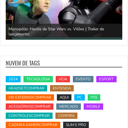
Monopólio: Heróis de Star Wars vs. Vilões | Trailer de
lançamento
S
NUVEM DE TAGS
2024
TECNOLOGIA
VEJA
EVENTO
ESPORT
HEADSETCOMPRAR
ENTENDA
HD EXTERNOCOMPRAR
AQUI
PC
PS5
ACESSÓRIOSCOMPRAR
MERCADO
MOBILE
CONTROLESCOMPRAR
CONFIRA
CADEIRA GAMERCOMPRAR
SLIM E PRO