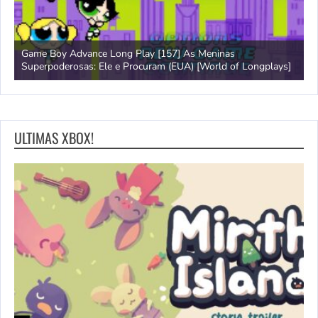
Game Boy Advance Long Play [157] As Meninas
A
Superpoderosas: Ele e Procuram (EUA) [World of Longplays]
L
ULTIMAS XBOX!