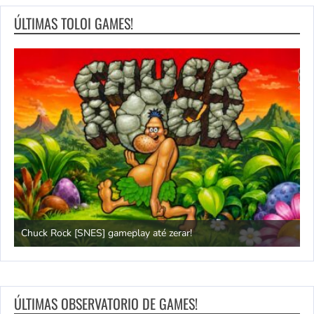
ÚLTIMAS TOLOI GAMES!
Chuck Rock [SNES] gameplay até zerar!
P
ÚLTIMAS OBSERVATORIO DE GAMES!