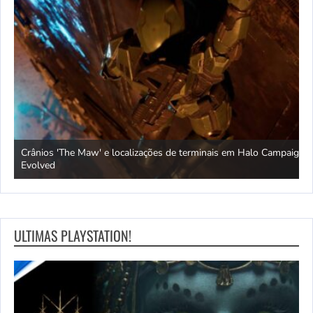
Crânios 'The Maw' e localizações de terminais em Halo Campaign
U
vs.
Evolved
a
ULTIMAS PLAYSTATION!