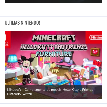
ULTIMAS NINTENDO!
endo
Minecraft – Complemento de móveis Hello Kitty e Friends –
O
Nintendo Switch
d