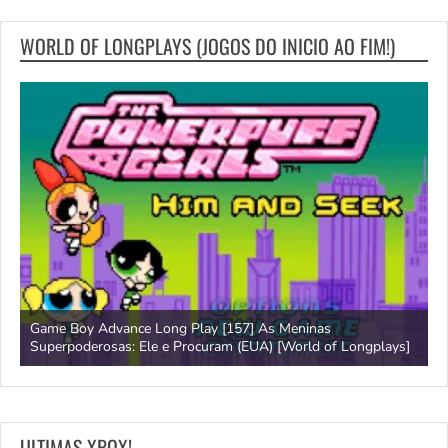
WORLD OF LONGPLAYS (JOGOS DO INICIO AO FIM!)
Game Boy Advance Long Play [157] As Meninas
A
Superpoderosas: Ele e Procuram (EUA) [World of Longplays]
L
ULTIMAS XBOX!