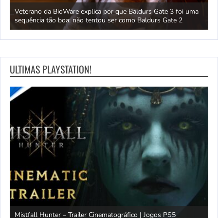
 um
Veterano da BioWare explica por que Baldurs Gate 3 foi uma
J
sequência tão boa: não tentou ser como Baldurs Gate 2
s
ULTIMAS PLAYSTATION!
Mistfall Hunter – Trailer Cinematográfico | Jogos PS5
S