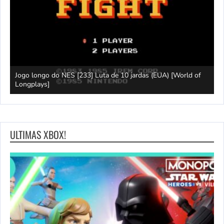
Jogo longo do NES [233] Luta de 10 jardas (EUA) [World of
L
Longplays]
F
ULTIMAS XBOX!