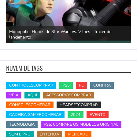
Monopólio: Heróis de Star Wars vs. Vilões | Trailer de
lançamento
S
NUVEM DE TAGS
CONTROLESCOMPRAR
PS5
PC
CONFIRA
VEJA
AQUI
ACESSÓRIOSCOMPRAR
CONSOLESCOMPRAR
HEADSETCOMPRAR
CADEIRA GAMERCOMPRAR
2024
EVENTO
TECNOLOGIA
PS5: COMPARE OS MODELOS ORIGINAL
SLIM E PRO
ENTENDA
MERCADO