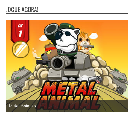
JOGUE AGORA!
S
Metal Animals