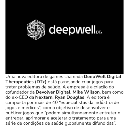
Uma nova editora de games chamada
DeepWell Digital
Therapeutics (DTx)
está planejando criar jogos para
tratar problemas de saúde. A empresa é a criação do
cofundador da
Devolver Digital, Mike Wilson
, bem como
do ex-CEO da
Nextern, Ryan Douglas
. A editora é
composta por mais de 40 “especialistas da indústria de
jogos e médicos”, com o objetivo de desenvolver e
publicar jogos que “podem simultaneamente entreter e
entregar, aprimorar e acelerar o tratamento para uma
série de condições de saúde globalmente difundidas”.