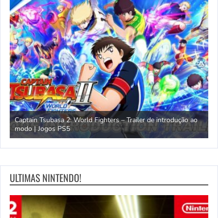
omem
Captain Tsubasa 2: World Fighters – Trailer de introdução ao
M
modo | Jogos PS5
P
ULTIMAS NINTENDO!