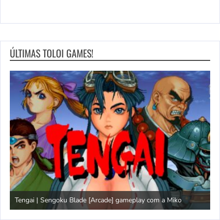
ÚLTIMAS TOLOI GAMES!
Tengai | Sengoku Blade [Arcade] gameplay com a Miko
D