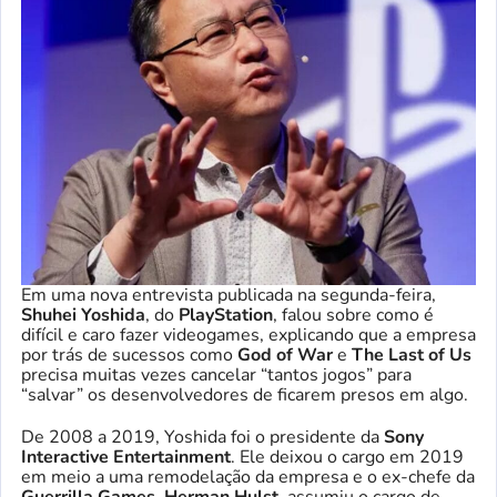
Em uma nova entrevista publicada na segunda-feira,
Shuhei Yoshida
, do
PlayStation
, falou sobre como é
difícil e caro fazer videogames, explicando que a empresa
por trás de sucessos como
God of War
e
The Last of Us
precisa muitas vezes cancelar “tantos jogos” para
“salvar” os desenvolvedores de ficarem presos em algo.
De 2008 a 2019, Yoshida foi o presidente da
Sony
Interactive Entertainment
. Ele deixou o cargo em 2019
em meio a uma remodelação da empresa e o ex-chefe da
Guerrilla Games
,
Herman Hulst
, assumiu o cargo de