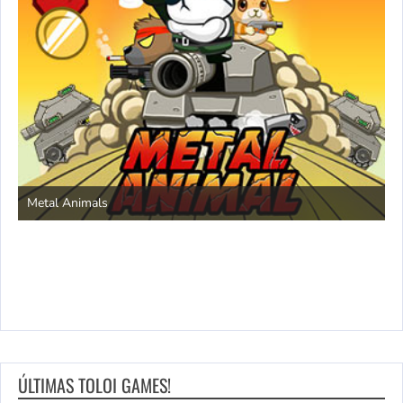
S
Metal Animals
ÚLTIMAS TOLOI GAMES!