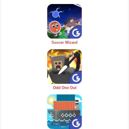
Soccer Wizard
Odd One Out