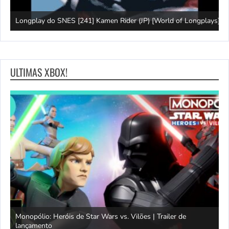
J
Longplay do SNES [241] Kamen Rider (JP) [World of Longplays]
(
ULTIMAS XBOX!
Monopólio: Heróis de Star Wars vs. Vilões | Trailer de
lançamento
S