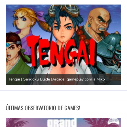
Tengai | Sengoku Blade [Arcade] gameplay com a Miko
D
ÚLTIMAS OBSERVATORIO DE GAMES!