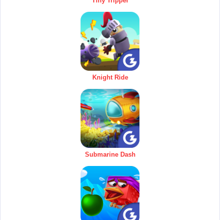
Tiny Tripper
Knight Ride
Submarine Dash