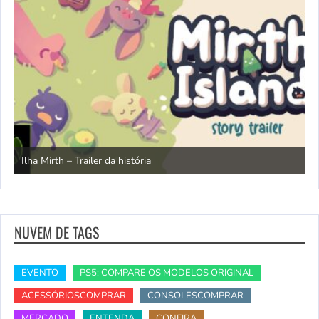
N
Ilha Mirth – Trailer da história
d
NUVEM DE TAGS
EVENTO
PS5: COMPARE OS MODELOS ORIGINAL
ACESSÓRIOSCOMPRAR
CONSOLESCOMPRAR
MERCADO
ENTENDA
CONFIRA