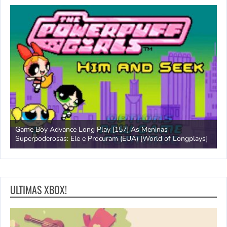
Game Boy Advance Long Play [157] As Meninas
A
Superpoderosas: Ele e Procuram (EUA) [World of Longplays]
L
ULTIMAS XBOX!