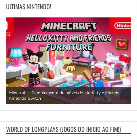
ULTIMAS NINTENDO!
endo
Minecraft – Complemento de móveis Hello Kitty e Friends –
O
Nintendo Switch
d
WORLD OF LONGPLAYS (JOGOS DO INICIO AO FIM!)