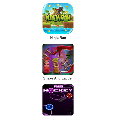
Ninja Run
Snake And Ladder