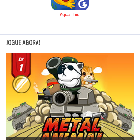
Aqua Thief
JOGUE AGORA!
S