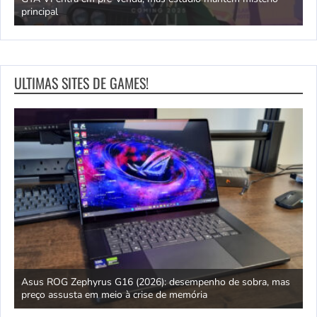
principal
J
ULTIMAS SITES DE GAMES!
ipo
Asus ROG Zephyrus G16 (2026): desempenho de sobra, mas
S
preço assusta em meio à crise de memória
D