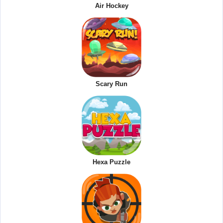
Air Hockey
Scary Run
Hexa Puzzle