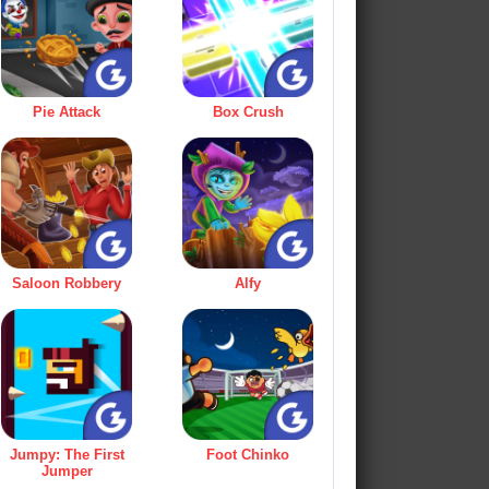
Pie Attack
Box Crush
Saloon Robbery
Alfy
Jumpy: The First
Foot Chinko
Jumper