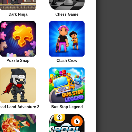
Dark Ninja
Chess Game
Puzzle Snap
Clash Crew
ead Land Adventure 2
Bus Stop Legend