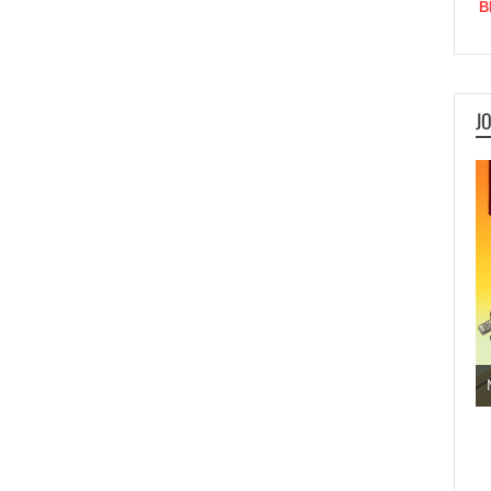
B
J
Jogos de Aventura