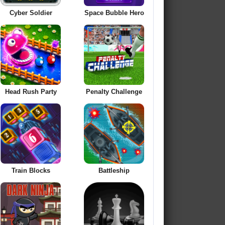
Cyber Soldier
Space Bubble Hero
Head Rush Party
Penalty Challenge
Train Blocks
Battleship