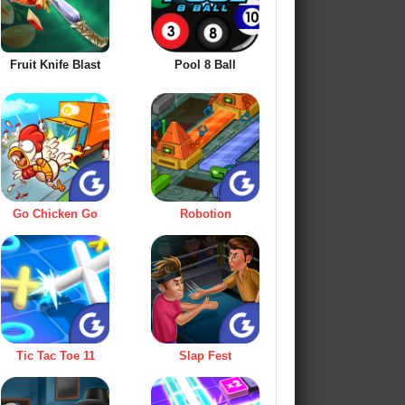
Fruit Knife Blast
Pool 8 Ball
Go Chicken Go
Robotion
Tic Tac Toe 11
Slap Fest