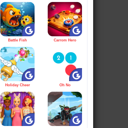
Battle Fish
Carrom Hero
Holiday Cheer
Oh No