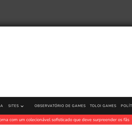
RA
SITES
OBSERVATÓRIO DE GAMES
TOLOI GAMES
POLÍ
torna com um colecionável sofisticado que deve surpreender os fãs