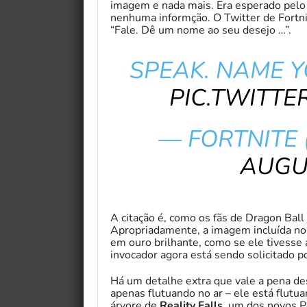
imagem e nada mais. Era esperado pel
nenhuma informção. O Twitter de Fortnit
“Fale. Dê um nome ao seu desejo …”.
SPEAK. NAME Y
PIC.TWITTE
— FORTNITE
AUGUS
A citação é, como os fãs de Dragon Bal
Apropriadamente, a imagem incluída no 
em ouro brilhante, como se ele tivesse 
invocador agora está sendo solicitado p
Há um detalhe extra que vale a pena de
apenas flutuando no ar – ele está flutu
árvore de
Reality Falls
, um dos novos P