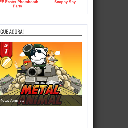
FF Easter Photobooth
Snappy Spy
Party
OGUE AGORA!
Save the Princess
Metal Animals