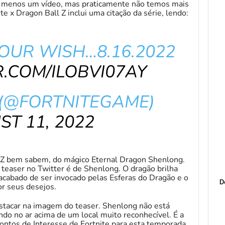
o menos um vídeo, mas praticamente não temos mais
e x Dragon Ball Z inclui uma citação da série, lendo:
OUR WISH…8.16.2022
R.COM/ILOBVI07AY
 (@FORTNITEGAME)
T 11, 2022
l Z bem sabem, do mágico Eternal Dragon Shenlong.
teaser no Twitter é de Shenlong. O dragão brilha
acabado de ser invocado pelas Esferas do Dragão e o
D
or seus desejos.
stacar na imagem do teaser. Shenlong não está
ando no ar acima de um local muito reconhecível. É a
ontos de Interesse de Fortnite para esta temporada.