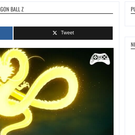
GON BALL Z
P
Tweet
N