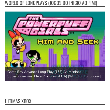
WORLD OF LONGPLAYS (JOGOS DO INICIO AO FIM!)
Game Boy Advance Long Play [157] As Meninas
A
Superpoderosas: Ele e Procuram (EUA) [World of Longplays]
L
ULTIMAS XBOX!