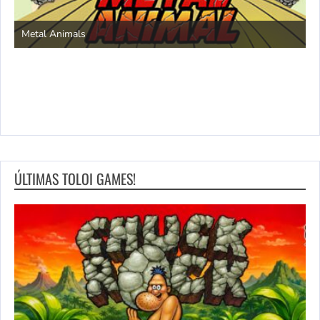
S
Metal Animals
ÚLTIMAS TOLOI GAMES!