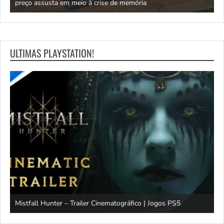
preço assusta em meio à crise de memória
D
ULTIMAS PLAYSTATION!
Mistfall Hunter – Trailer Cinematográfico | Jogos PS5
S