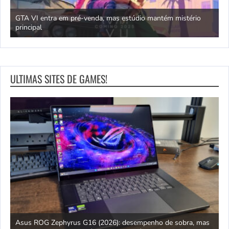
GTA VI entra em pré-venda, mas estúdio mantém mistério
principal
J
ULTIMAS SITES DE GAMES!
ipo
Asus ROG Zephyrus G16 (2026): desempenho de sobra, mas
S