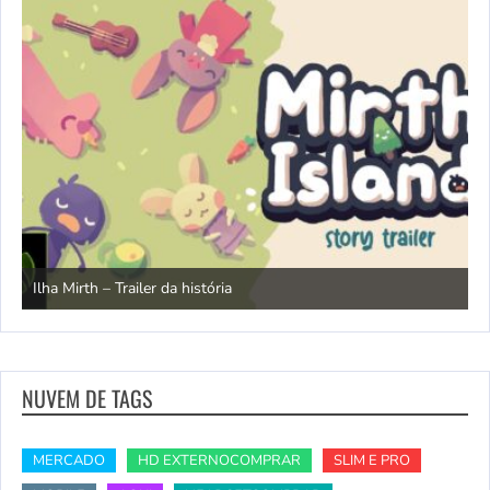
N
Ilha Mirth – Trailer da história
d
NUVEM DE TAGS
MERCADO
HD EXTERNOCOMPRAR
SLIM E PRO