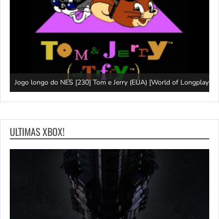
ys]
Jogo longo do NES [230] Tom e Jerry (EUA) [World of Longplays]
L
ULTIMAS XBOX!