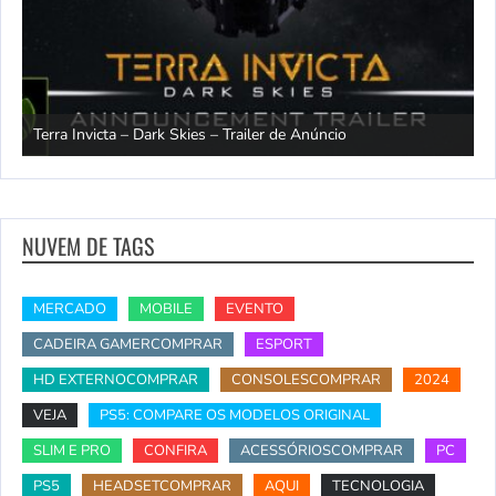
Terra Invicta – Dark Skies – Trailer de Anúncio
A
NUVEM DE TAGS
MERCADO
MOBILE
EVENTO
CADEIRA GAMERCOMPRAR
ESPORT
HD EXTERNOCOMPRAR
CONSOLESCOMPRAR
2024
VEJA
PS5: COMPARE OS MODELOS ORIGINAL
SLIM E PRO
CONFIRA
ACESSÓRIOSCOMPRAR
PC
PS5
HEADSETCOMPRAR
AQUI
TECNOLOGIA