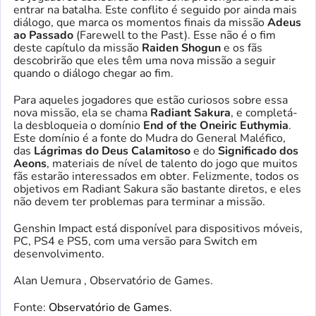
entrar na batalha. Este conflito é seguido por ainda mais
diálogo, que marca os momentos finais da missão
Adeus
ao Passado
(Farewell to the Past). Esse não é o fim
deste capítulo da missão
Raiden Shogun
e os fãs
descobrirão que eles têm uma nova missão a seguir
quando o diálogo chegar ao fim.
Para aqueles jogadores que estão curiosos sobre essa
nova missão, ela se chama
Radiant Sakura
, e completá-
la desbloqueia o domínio
End of the Oneiric Euthymia
.
Este domínio é a fonte do Mudra do General Maléfico,
das
Lágrimas do Deus Calamitoso
e do
Significado dos
Aeons
, materiais de nível de talento do jogo que muitos
fãs estarão interessados ​​em obter. Felizmente, todos os
objetivos em Radiant Sakura são bastante diretos, e eles
não devem ter problemas para terminar a missão.
Genshin Impact está disponível para dispositivos móveis,
PC, PS4 e PS5, com uma versão para Switch em
desenvolvimento.
Alan Uemura , Observatório de Games.
Fonte:
Observatório de Games
.