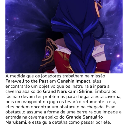
À medida que os jogadores trabalham na missão
Farewell to the Past
em
Genshin Impact
, eles
encontrarão um objetivo que os instruirá a ir para a
caverna abaixo do
Grand Narukami Shrine
. Embora os
fãs não devam ter problemas para chegar a esta caverna,
pois um waypoint no jogo os levará diretamente a ela,
eles podem encontrar um obstáculo na chegada. Esse
obstáculo assume a forma de uma barreira que impede a
entrada na caverna abaixo do
Grande Santuário
Narukami
, e este guia detalha como passar por ele.