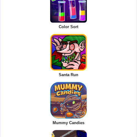
Color Sort
Santa Run
Mummy Candies