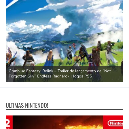
Granblue Fantasy: Relink – Trailer de lançamento de “Not
N
s PS5
Forgotten Sky” Endless Ragnarok | Jogos PS5
S
ULTIMAS NINTENDO!