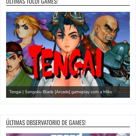
ÚLTIMAS TOLOI GAMES!
Tengai | Sengoku Blade [Arcade] gameplay com a Miko
D
ÚLTIMAS OBSERVATORIO DE GAMES!