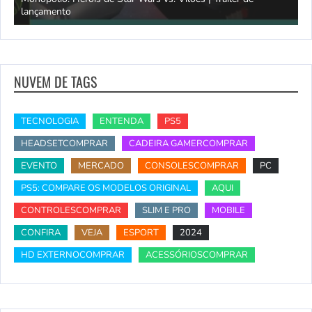
lançamento
S
NUVEM DE TAGS
TECNOLOGIA
ENTENDA
PS5
HEADSETCOMPRAR
CADEIRA GAMERCOMPRAR
EVENTO
MERCADO
CONSOLESCOMPRAR
PC
PS5: COMPARE OS MODELOS ORIGINAL
AQUI
CONTROLESCOMPRAR
SLIM E PRO
MOBILE
CONFIRA
VEJA
ESPORT
2024
HD EXTERNOCOMPRAR
ACESSÓRIOSCOMPRAR