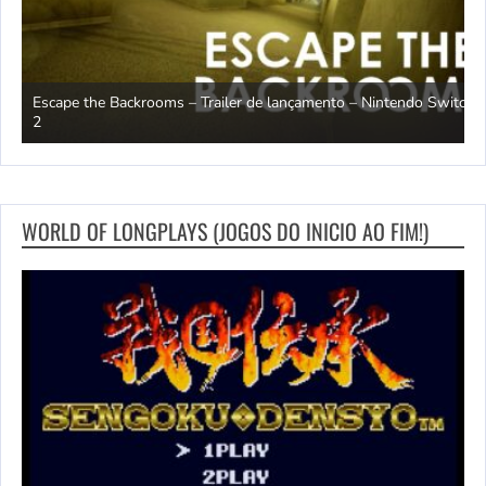
Escape the Backrooms – Trailer de lançamento – Nintendo Switch
2
M
WORLD OF LONGPLAYS (JOGOS DO INICIO AO FIM!)