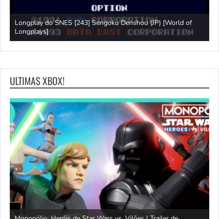
Longplay do SNES [243] Sengoku Denshou (JP) [World of
J
Longplays]
L
ULTIMAS XBOX!
Monopólio: Heróis de Star Wars vs. Vilões | Trailer de