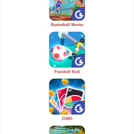
Basketball Master
Foosball Kick
ZUNO