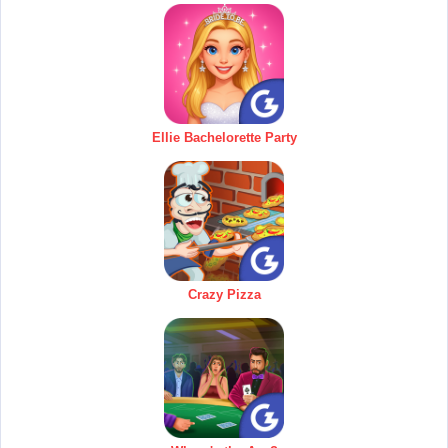
Ellie Bachelorette Party
Crazy Pizza