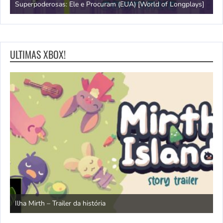
Superpoderosas: Ele e Procuram (EUA) [World of Longplays]
L
ULTIMAS XBOX!
N
Ilha Mirth – Trailer da história
d