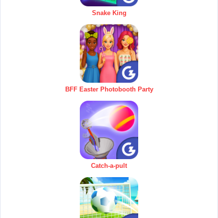
Snake King
BFF Easter Photobooth Party
Catch-a-pult