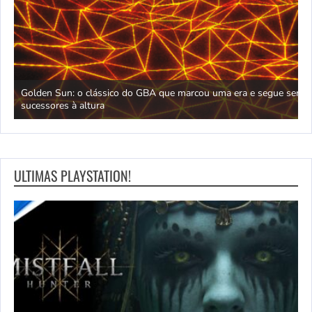
D
Golden Sun: o clássico do GBA que marcou uma era e segue sem
M
sucessores à altura
m
ULTIMAS PLAYSTATION!