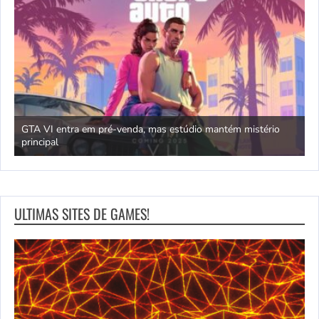
GTA VI entra em pré-venda, mas estúdio mantém mistério
principal
J
ULTIMAS SITES DE GAMES!