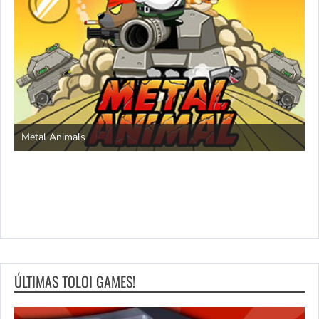
S
Metal Animals
ÚLTIMAS TOLOI GAMES!