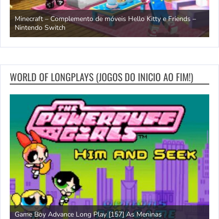
endo
Minecraft – Complemento de móveis Hello Kitty e Friends –
O
Nintendo Switch
d
WORLD OF LONGPLAYS (JOGOS DO INICIO AO FIM!)
Game Boy Advance Long Play [157] As Meninas
A