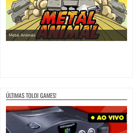
S
Metal Animals
ÚLTIMAS TOLOI GAMES!