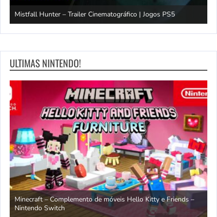
Mistfall Hunter – Trailer Cinematográfico | Jogos PS5
S
ULTIMAS NINTENDO!
endo
Minecraft – Complemento de móveis Hello Kitty e Friends –
O
Nintendo Switch
d