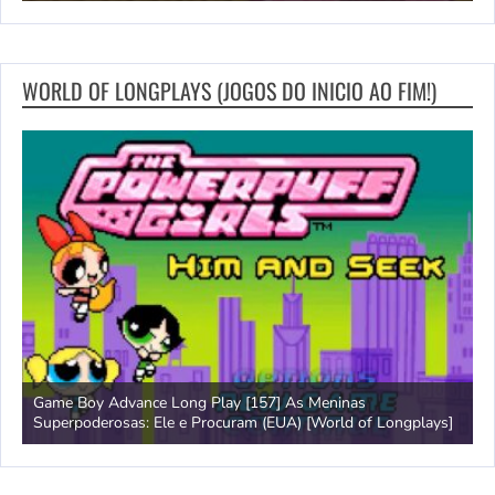
WORLD OF LONGPLAYS (JOGOS DO INICIO AO FIM!)
Game Boy Advance Long Play [157] As Meninas
A
Superpoderosas: Ele e Procuram (EUA) [World of Longplays]
L