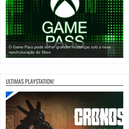
O Game Pass pode sofrer grandes mudanças sob a nova
D
reestruturação do Xbox
S
ULTIMAS PLAYSTATION!