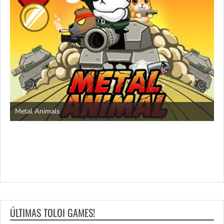
S
Metal Animals
ÚLTIMAS TOLOI GAMES!