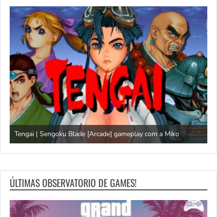
Tengai | Sengoku Blade [Arcade] gameplay com a Miko
D
ÚLTIMAS OBSERVATORIO DE GAMES!