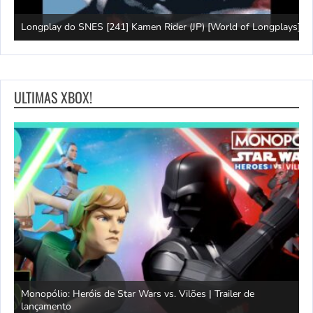
J
Longplay do SNES [241] Kamen Rider (JP) [World of Longplays]
(
ULTIMAS XBOX!
Monopólio: Heróis de Star Wars vs. Vilões | Trailer de
lançamento
S