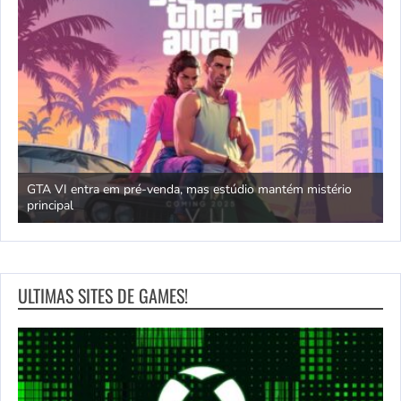
GTA VI entra em pré-venda, mas estúdio mantém mistério
principal
J
ULTIMAS SITES DE GAMES!