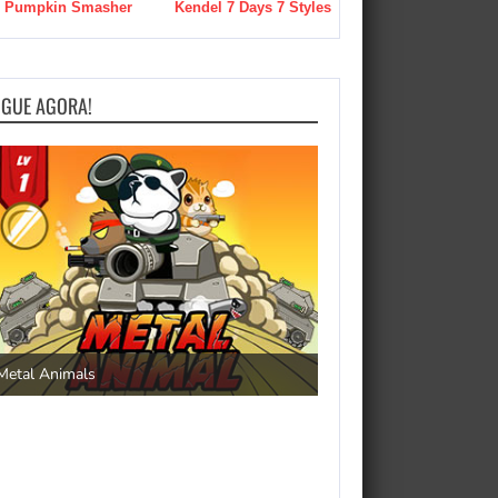
Pumpkin Smasher
Kendel 7 Days 7 Styles
OGUE AGORA!
Save the Princess
Metal Animals