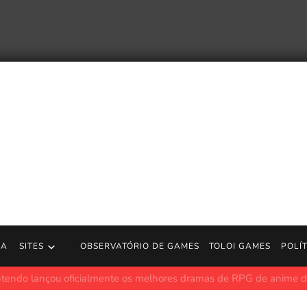
RA
SITES
OBSERVATÓRIO DE GAMES
TOLOI GAMES
POLÍ
stá no seu melhor quando Peter Parker não consegue descansar