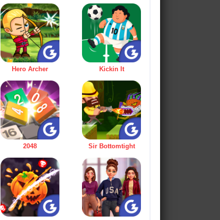
Hero Archer
Kickin It
2048
Sir Bottomtight