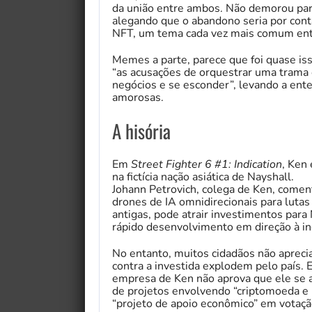
da união entre ambos. Não demorou para
alegando que o abandono seria por con
NFT, um tema cada vez mais comum ent
Memes a parte, parece que foi quase i
“as acusações de orquestrar uma trama 
negócios e se esconder”, levando a ent
amorosas.
A hisória
Em
Street Fighter 6 #1: Indication
, Ken
na fictícia nação asiática de Nayshall.
Johann Petrovich, colega de Ken, coment
drones de IA omnidirecionais para lutas
antigas, pode atrair investimentos para
rápido desenvolvimento em direção à i
No entanto, muitos cidadãos não apreciam
contra a investida explodem pelo país. 
empresa de Ken não aprova que ele se 
de projetos envolvendo “criptomoeda e
“projeto de apoio econômico” em votaçã