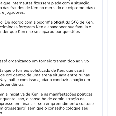
 que internautas fizessem piada com a situação,
ta das fraudes de Ken no mercado de criptomoedas e
re jogadores.
sso. De acordo com
a biografia oficial
do SF6
de Ken
,
criminosa forçaram Ken a abandonar sua família e
ender que Ken não se separou por questões
 está organizando um torneio transmitido ao vivo
a que o torneio sofisticado de Ken, que usará
 de ord dentro de uma arena situada entre ruínas
 Nayshall e com isso ajudar a conduzir a nação em
ndependência.
 a iniciativa de Ken, e as manifestações políticas
Enquanto isso, o conselho de administração da
apresse em financiar seu empreendimento custoso
 microsseguro” sem que o conselho coloque seu
o.