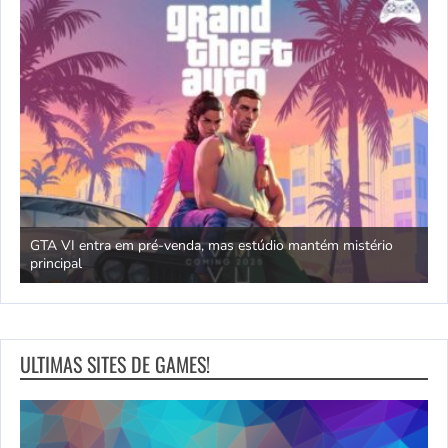
GTA VI entra em pré-venda, mas estúdio mantém mistério
principal
J
ULTIMAS SITES DE GAMES!