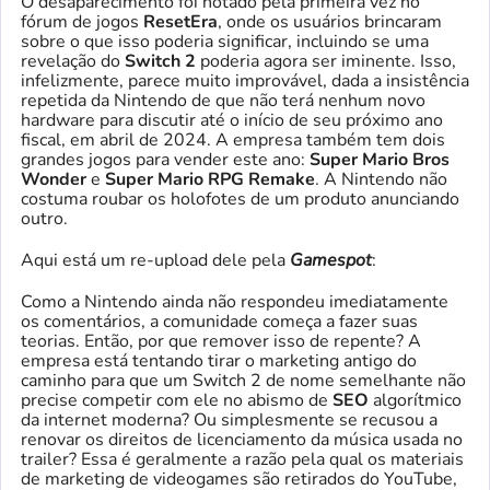
O desaparecimento foi notado pela primeira vez no
fórum de jogos
ResetEra
, onde os usuários brincaram
sobre o que isso poderia significar, incluindo se uma
revelação do
Switch 2
poderia agora ser iminente. Isso,
infelizmente, parece muito improvável, dada a insistência
repetida da Nintendo de que não terá nenhum novo
hardware para discutir até o início de seu próximo ano
fiscal, em abril de 2024. A empresa também tem dois
grandes jogos para vender este ano:
Super Mario Bros
Wonder
e
Super Mario RPG Remake
. A Nintendo não
costuma roubar os holofotes de um produto anunciando
outro.
Aqui está um re-upload dele pela
Gamespot
:
Como a Nintendo ainda não respondeu imediatamente
os comentários, a comunidade começa a fazer suas
teorias. Então, por que remover isso de repente? A
empresa está tentando tirar o marketing antigo do
caminho para que um Switch 2 de nome semelhante não
precise competir com ele no abismo de
SEO
algorítmico
da internet moderna? Ou simplesmente se recusou a
renovar os direitos de licenciamento da música usada no
trailer? Essa é geralmente a razão pela qual os materiais
de marketing de videogames são retirados do YouTube,