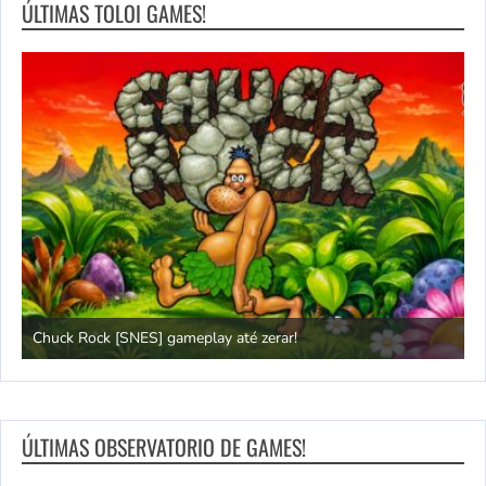
ÚLTIMAS TOLOI GAMES!
Chuck Rock [SNES] gameplay até zerar!
P
ÚLTIMAS OBSERVATORIO DE GAMES!