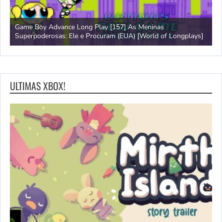
Game Boy Advance Long Play [157] As Meninas
A
Superpoderosas: Ele e Procuram (EUA) [World of Longplays]
L
ULTIMAS XBOX!