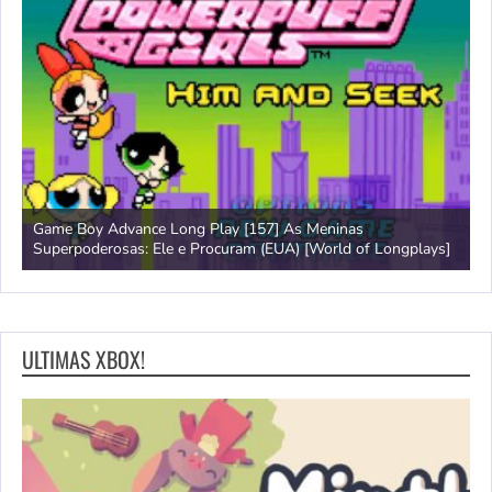
Game Boy Advance Long Play [157] As Meninas
A
Superpoderosas: Ele e Procuram (EUA) [World of Longplays]
L
ULTIMAS XBOX!