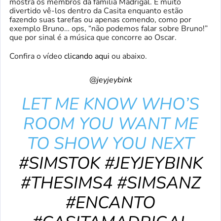
mostra os membros da família Madrigal. É muito
divertido vê-los dentro da Casita enquanto estão
fazendo suas tarefas ou apenas comendo, como por
exemplo Bruno… ops, “não podemos falar sobre Bruno!”
que por sinal é a música que concorre ao Oscar.
Confira o vídeo
clicando aqui
ou abaixo.
@jeyjeybink
LET ME KNOW WHO’S
ROOM YOU WANT ME
TO SHOW YOU NEXT
#SIMSTOK
#JEYJEYBINK
#THESIMS4
#SIMSANZ
#ENCANTO