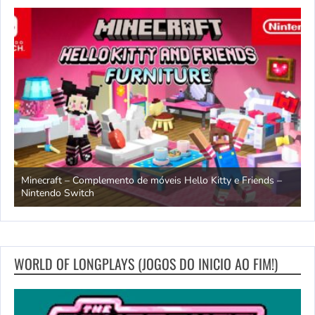
endo
Minecraft – Complemento de móveis Hello Kitty e Friends –
O
Nintendo Switch
d
WORLD OF LONGPLAYS (JOGOS DO INICIO AO FIM!)