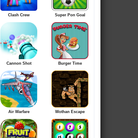
Clash Crew
Super Pon Goal
Cannon Shot
Burger Time
Air Warfare
Wothan Escape