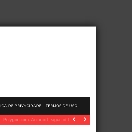
TICA DE PRIVACIDADE
TERMOS DE USO
ecisão
Polygon.com. Quando alguém se senta para jogar um vi