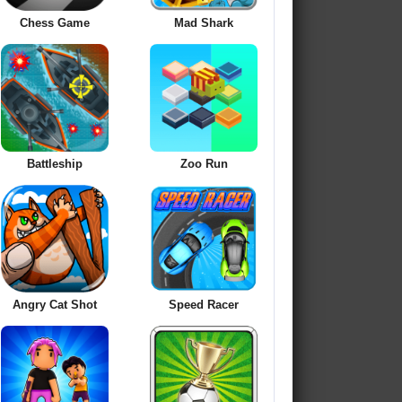
Chess Game
Mad Shark
Battleship
Zoo Run
Angry Cat Shot
Speed Racer