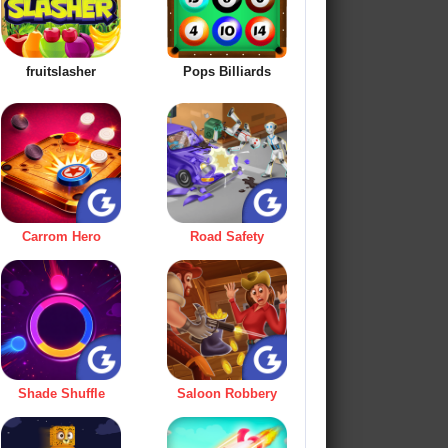
fruitslasher
Pops Billiards
Carrom Hero
Road Safety
Shade Shuffle
Saloon Robbery