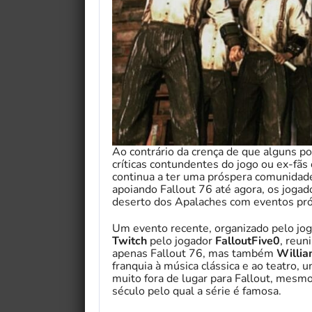
Ao contrário da crença de que alguns p
críticas contundentes do jogo ou ex-f
continua a ter uma próspera comunidade
apoiando Fallout 76 até agora, os joga
deserto dos Apalaches com eventos pró
Um evento recente, organizado pelo jo
Twitch
pelo jogador
FalloutFive0
, reun
apenas Fallout 76, mas também
Willia
franquia à música clássica e ao teatro,
muito fora de lugar para Fallout, mesmo 
século pelo qual a série é famosa.