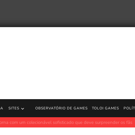
RA
SITES
OBSERVATÓRIO DE GAMES
TOLOI GAMES
POLÍ
r Hunter e mais 8 jogos que realmente recompensam paciência e pr