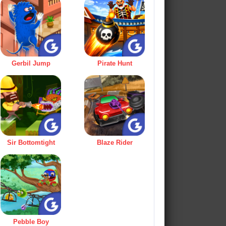
Gerbil Jump
Pirate Hunt
Sir Bottomtight
Blaze Rider
Pebble Boy