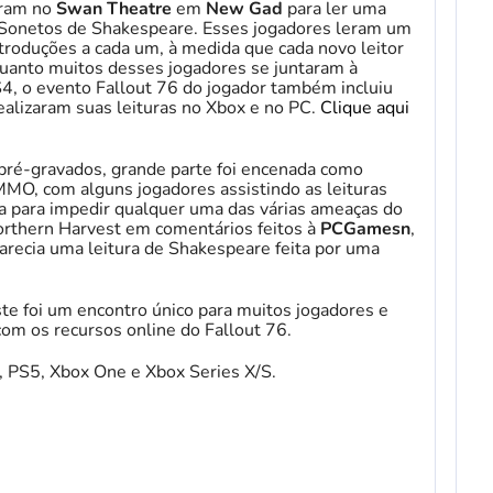
iram no
Swan Theatre
em
New Gad
para ler uma
 Sonetos de Shakespeare. Esses jogadores leram um
troduções a cada um, à medida que cada novo leitor
nquanto muitos desses jogadores se juntaram à
S4, o evento Fallout 76 do jogador também incluiu
ealizaram suas leituras no Xbox e no PC.
Clique aqui
ré-gravados, grande parte foi encenada como
O, com alguns jogadores assistindo as leituras
a para impedir qualquer uma das várias ameaças do
Northern Harvest em comentários feitos à
PCGamesn
,
parecia uma leitura de Shakespeare feita por uma
e foi um encontro único para muitos jogadores e
om os recursos online do Fallout 76.
4, PS5, Xbox One e Xbox Series X/S.