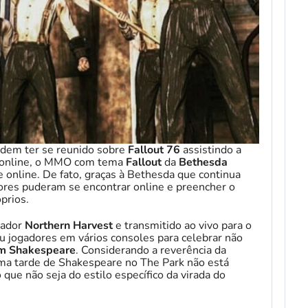
odem ter se reunido sobre
Fallout 76
assistindo a
ãs online, o MMO com tema
Fallout
da
Bethesda
 online. De fato, graças à Bethesda que continua
dores puderam se encontrar online e preencher o
prios.
gador
Northern Harvest
e transmitido ao vivo para o
iu jogadores em vários consoles para celebrar não
m Shakespeare
. Considerando a reverência da
 uma tarde de Shakespeare no The Park não está
que não seja do estilo específico da virada do