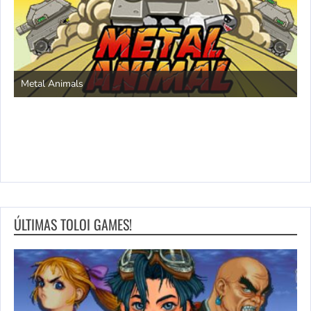
S
Metal Animals
ÚLTIMAS TOLOI GAMES!