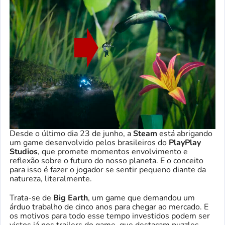
Desde o último dia 23 de junho, a
Steam
está abrigando
um game desenvolvido pelos brasileiros do
PlayPlay
Studios
, que promete momentos envolvimento e
reflexão sobre o futuro do nosso planeta. E o conceito
para isso é fazer o jogador se sentir pequeno diante da
natureza, literalmente.
Trata-se de
Big Earth
, um game que demandou um
árduo trabalho de cinco anos para chegar ao mercado. E
os motivos para todo esse tempo investidos podem ser
vistos já nos trailers do game, que destacam puzzles