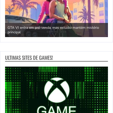
GTA VI entra em pré-venda, mas estúdio mantém mistério
principal
J
ULTIMAS SITES DE GAMES!