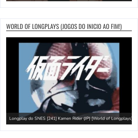
WORLD OF LONGPLAYS (JOGOS DO INICIO AO FIM!)
J
Longplay do SNES [241] Kamen Rider (JP) [World of Longplays]
(