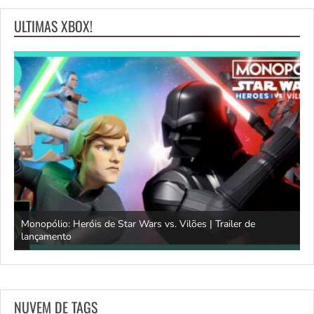
ULTIMAS XBOX!
Monopólio: Heróis de Star Wars vs. Vilões | Trailer de
lançamento
S
NUVEM DE TAGS