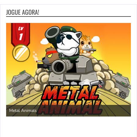
JOGUE AGORA!
S
Metal Animals