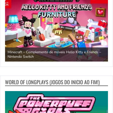
endo
Minecraft – Complemento de móveis Hello Kitty e Friends –
O
Nintendo Switch
d
WORLD OF LONGPLAYS (JOGOS DO INICIO AO FIM!)