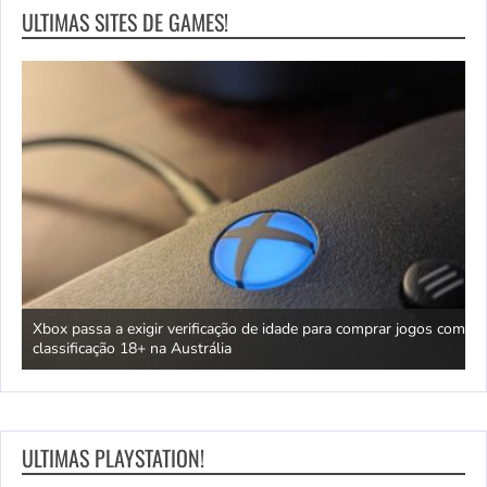
ULTIMAS SITES DE GAMES!
H
Xbox passa a exigir verificação de idade para comprar jogos com
a
classificação 18+ na Austrália
l
ULTIMAS PLAYSTATION!