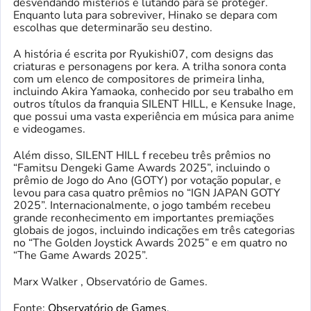
desvendando mistérios e lutando para se proteger.
Enquanto luta para sobreviver, Hinako se depara com
escolhas que determinarão seu destino.
A história é escrita por Ryukishi07, com designs das
criaturas e personagens por kera. A trilha sonora conta
com um elenco de compositores de primeira linha,
incluindo Akira Yamaoka, conhecido por seu trabalho em
outros títulos da franquia SILENT HILL, e Kensuke Inage,
que possui uma vasta experiência em música para anime
e videogames.
Além disso, SILENT HILL f recebeu três prêmios no
“Famitsu Dengeki Game Awards 2025”, incluindo o
prêmio de Jogo do Ano (GOTY) por votação popular, e
levou para casa quatro prêmios no “IGN JAPAN GOTY
2025”. Internacionalmente, o jogo também recebeu
grande reconhecimento em importantes premiações
globais de jogos, incluindo indicações em três categorias
no “The Golden Joystick Awards 2025” e em quatro no
“The Game Awards 2025”.
Marx Walker , Observatório de Games.
Fonte:
Observatório de Games
.