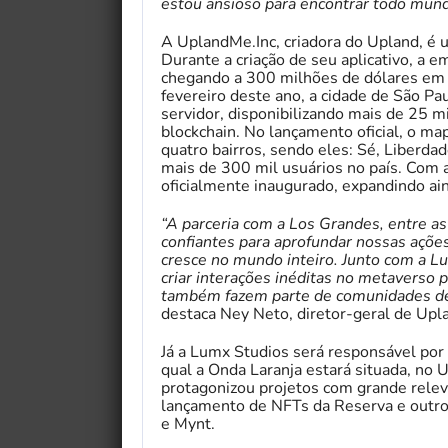
estou ansioso para encontrar todo mund
A UplandMe.Inc, criadora do Upland, é
Durante a criação de seu aplicativo, a
chegando a 300 milhões de dólares em 
fevereiro deste ano, a cidade de São Pa
servidor, disponibilizando mais de 25 mi
blockchain. No lançamento oficial, o m
quatro bairros, sendo eles: Sé, Liberda
mais de 300 mil usuários no país. Com 
oficialmente inaugurado, expandindo ain
“A parceria com a Los Grandes, entre a
confiantes para aprofundar nossas açõe
cresce no mundo inteiro. Junto com a L
criar interações inéditas no metaverso 
também fazem parte de comunidades de
destaca Ney Neto, diretor-geral de Upl
Já a Lumx Studios será responsável por c
qual a Onda Laranja estará situada, no 
protagonizou projetos com grande relev
lançamento de NFTs da Reserva e outro
e Mynt.