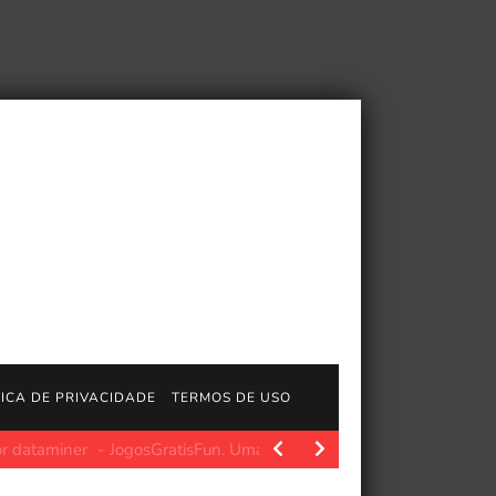
TICA DE PRIVACIDADE
TERMOS DE USO
à crise de memória
JogosGratisFun. O Asus ROG Zephyrus G16 