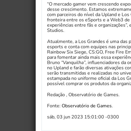
“O mercado gamer vem crescendo expon
desse crescimento. Estamos extremamen
com parceiros do nível da Upland e Los
fronteira entre os eSports e a Web3 de
experiências entre fãs e organizações”
Studios.
Atualmente, a Los Grandes é uma das pr
esports e conta com equipes nas princi
Rainbow Six Siege, CS:GO, Free Fire Em
para fomentar ainda mais essa experiên
Bruno
“Vanquilha”
, influenciadores da 
no Upland e farão diversas ativações c
serão transmitidas e realizadas no univ
estampada no uniforme oficial da Los Gr
possível comprar os produtos da organi
Redação , Observatório de Games.
Fonte:
Observatório de Games
.
sáb, 03 jun 2023 15:01:00 -0300