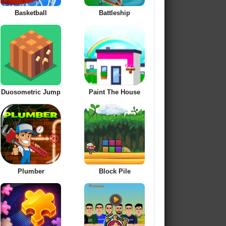
Basketball
Battleship
Duosometric Jump
Paint The House
Plumber
Block Pile