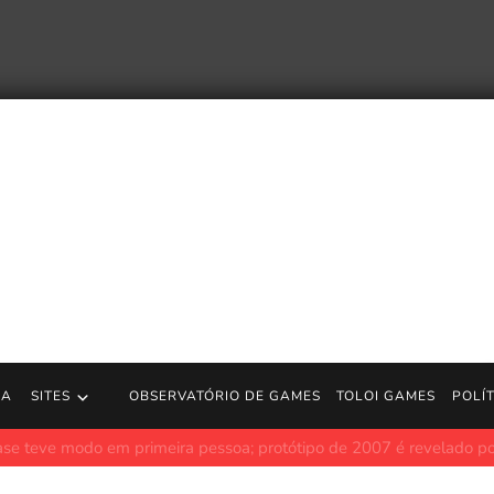
RA
SITES
OBSERVATÓRIO DE GAMES
TOLOI GAMES
POLÍ
s G16 (2026): desempenho de sobra, mas preço assusta em meio 