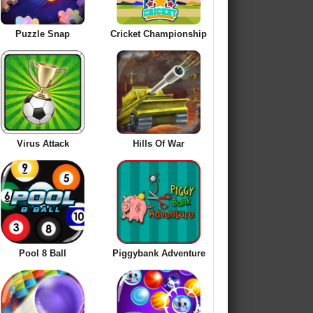
Puzzle Snap
Cricket Championship
Virus Attack
Hills Of War
Pool 8 Ball
Piggybank Adventure