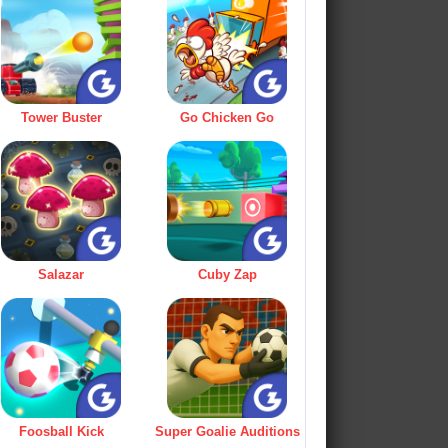
Tower Buster
Go Chicken Go
Salazar
Cuby Zap
Foosball Kick
Super Goalie Auditions