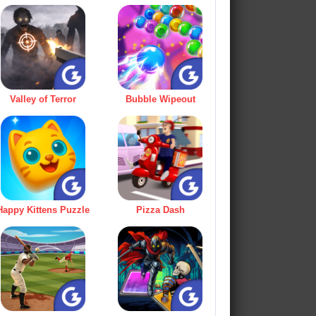
Valley of Terror
Bubble Wipeout
Happy Kittens Puzzle
Pizza Dash