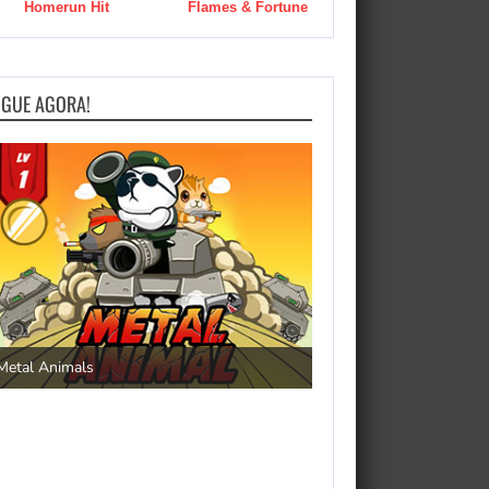
Homerun Hit
Flames & Fortune
OGUE AGORA!
Save the Princess
Metal Animals