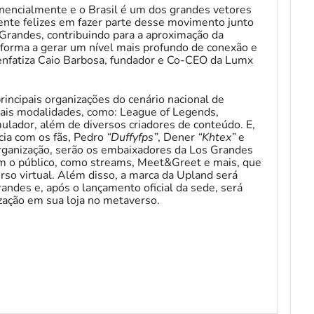
encialmente e o Brasil é um dos grandes vetores
te felizes em fazer parte desse movimento junto
 Grandes, contribuindo para a aproximação da
 forma a gerar um nível mais profundo de conexão e
, enfatiza Caio Barbosa, fundador e Co-CEO da Lumx
incipais organizações do cenário nacional de
pais modalidades, como: League of Legends,
ulador, além de diversos criadores de conteúdo. E,
cia com os fãs, Pedro
“Duffyfps”
, Dener
“Khtex”
e
organização, serão os embaixadores da Los Grandes
om o público, como streams, Meet&Greet e mais, que
erso virtual. Além disso, a marca da Upland será
andes e, após o lançamento oficial da sede, será
zação em sua loja no metaverso.