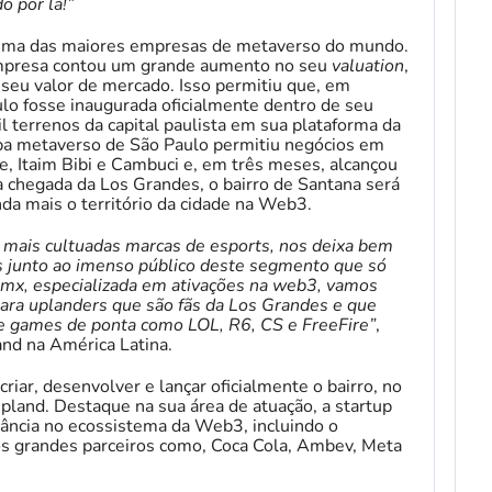
o por lá!”
 uma das maiores empresas de metaverso do mundo.
 empresa contou um grande aumento no seu
valuation
,
seu valor de mercado. Isso permitiu que, em
ulo fosse inaugurada oficialmente dentro de seu
l terrenos da capital paulista em sua plataforma da
apa metaverso de São Paulo permitiu negócios em
de, Itaim Bibi e Cambuci e, em três meses, alcançou
a chegada da Los Grandes, o bairro de Santana será
da mais o território da cidade na Web3.
s mais cultuadas marcas de esports, nos deixa bem
s junto ao imenso público deste segmento que só
umx, especializada em ativações na web3, vamos
para uplanders que são fãs da Los Grandes e que
 games de ponta como LOL, R6, CS e FreeFire”
,
and na América Latina.
riar, desenvolver e lançar oficialmente o bairro, no
Upland. Destaque na sua área de atuação, a startup
ância no ecossistema da Web3, incluindo o
s grandes parceiros como, Coca Cola, Ambev, Meta