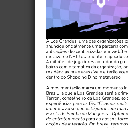
A Los Grandes, uma das organizações c
anunciou oficialmente uma parceria com 
aplicações descentralizadas em web3 e u
metaverso NFT totalmente mapeado co
4 milhões de jogadores ao redor do glo
bairro com a temática da organização, on
residências mais acessíveis e terão ac
dentro do Shopping D no metaverso.
A movimentação marca um momento inédi
Brasil, já que a Los Grandes será a prim
Terron, conselheiro da Los Grandes, ex
experiências para os fãs:
“Ficamos muito
um metaverso que está junto com marcas
Escola de Samba da Mangueira. Optamos 
de entretenimento para os nossos torce
opções de interação. Em breve, teremos