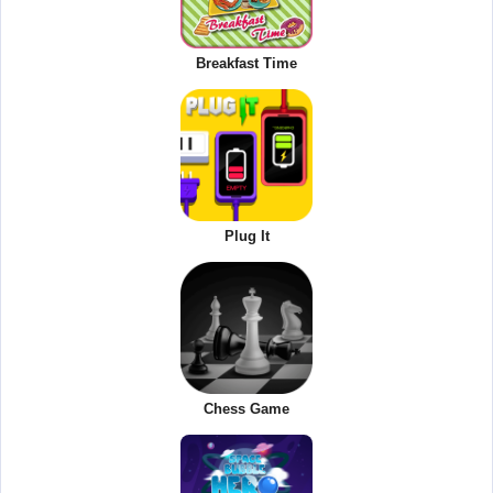
Breakfast Time
Plug It
Chess Game