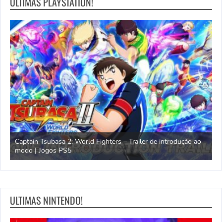
ULTIMAS PLAYSTATION!
omem
Captain Tsubasa 2: World Fighters – Trailer de introdução ao
M
modo | Jogos PS5
P
ULTIMAS NINTENDO!