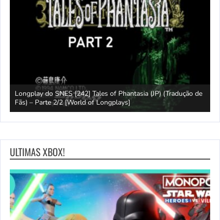
Longplay do SNES [242] Tales of Phantasia (JP) (Tradução de
L
Fãs) – Parte 2/2 [World of Longplays]
F
ULTIMAS XBOX!