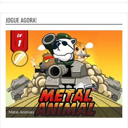
JOGUE AGORA!
S
Metal Animals