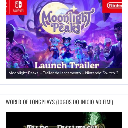
witch
T
Moonlight Peaks – Trailer de lançamento – Nintendo Switch 2
S
WORLD OF LONGPLAYS (JOGOS DO INICIO AO FIM!)