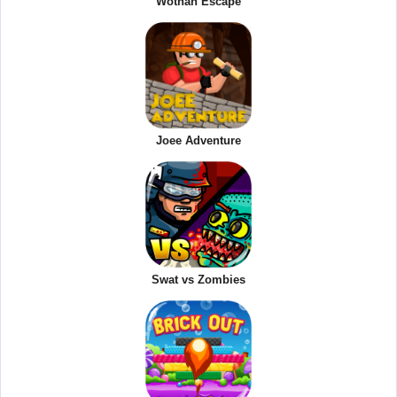
Wothan Escape
Joee Adventure
Swat vs Zombies