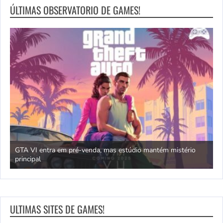
ÚLTIMAS OBSERVATORIO DE GAMES!
GTA VI entra em pré-venda, mas estúdio mantém mistério
principal
J
ULTIMAS SITES DE GAMES!