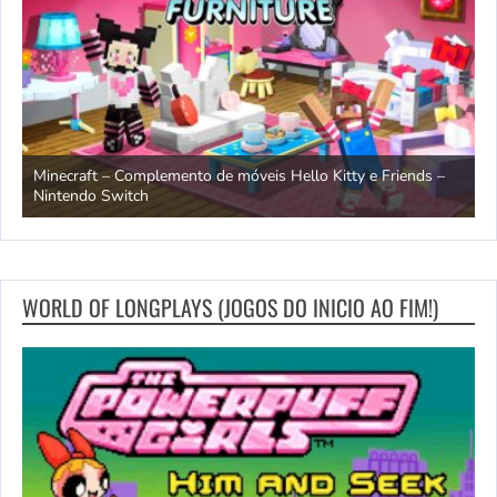
endo
Minecraft – Complemento de móveis Hello Kitty e Friends –
O
Nintendo Switch
d
WORLD OF LONGPLAYS (JOGOS DO INICIO AO FIM!)