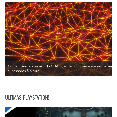
D
Golden Sun: o clássico do GBA que marcou uma era e segue sem
M
sucessores à altura
m
ULTIMAS PLAYSTATION!