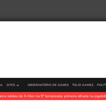
RA
SITES
OBSERVATÓRIO DE GAMES
TOLOI GAMES
POLÍ
ciona Jubileu de X-Men na 9ª temporada: primeira olhada na jogabil