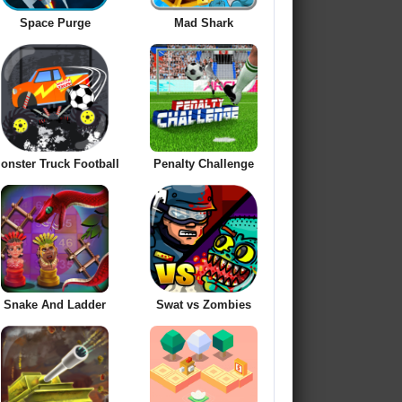
Space Purge
Mad Shark
onster Truck Football
Penalty Challenge
Snake And Ladder
Swat vs Zombies