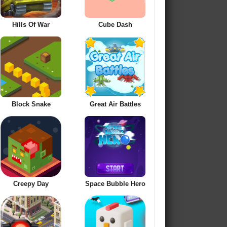
Hills Of War
Cube Dash
Block Snake
Great Air Battles
Creepy Day
Space Bubble Hero