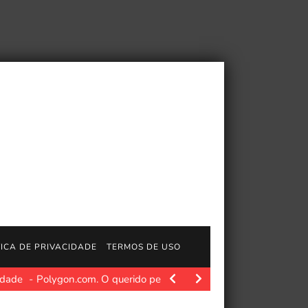
TICA DE PRIVACIDADE
TERMOS DE USO
idade
Polygon.com. O querido personagem dos X-Men, Jubilee, e