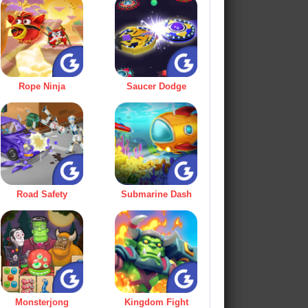
Rope Ninja
Saucer Dodge
Road Safety
Submarine Dash
Monsterjong
Kingdom Fight