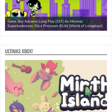
Game Boy Advance Long Play [157] As Meninas
A
Superpoderosas: Ele e Procuram (EUA) [World of Longplays]
L
ULTIMAS XBOX!