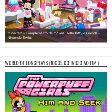
endo
Minecraft – Complemento de móveis Hello Kitty e Friends –
O
Nintendo Switch
d
WORLD OF LONGPLAYS (JOGOS DO INICIO AO FIM!)