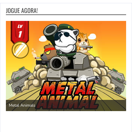
JOGUE AGORA!
S
Metal Animals