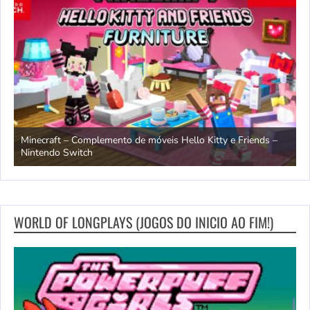
endo
Minecraft – Complemento de móveis Hello Kitty e Friends –
O
Nintendo Switch
d
WORLD OF LONGPLAYS (JOGOS DO INICIO AO FIM!)