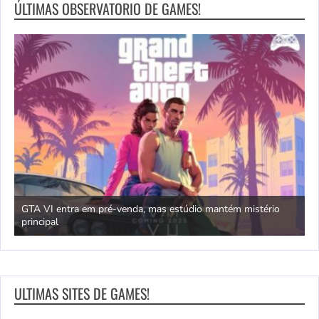
ÚLTIMAS OBSERVATORIO DE GAMES!
GTA VI entra em pré-venda, mas estúdio mantém mistério
principal
J
ULTIMAS SITES DE GAMES!