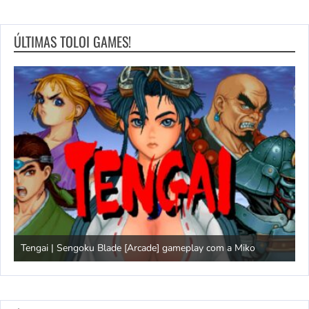
ÚLTIMAS TOLOI GAMES!
Tengai | Sengoku Blade [Arcade] gameplay com a Miko
D