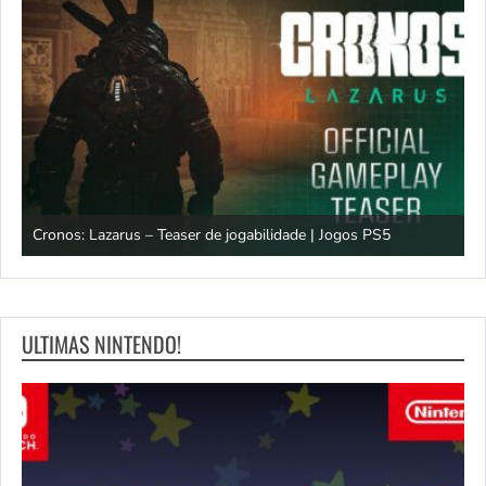
os
Cronos: Lazarus – Teaser de jogabilidade | Jogos PS5
E
ULTIMAS NINTENDO!