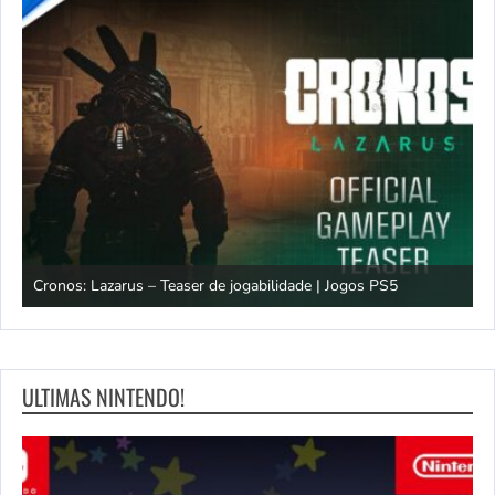
os
Cronos: Lazarus – Teaser de jogabilidade | Jogos PS5
E
ULTIMAS NINTENDO!