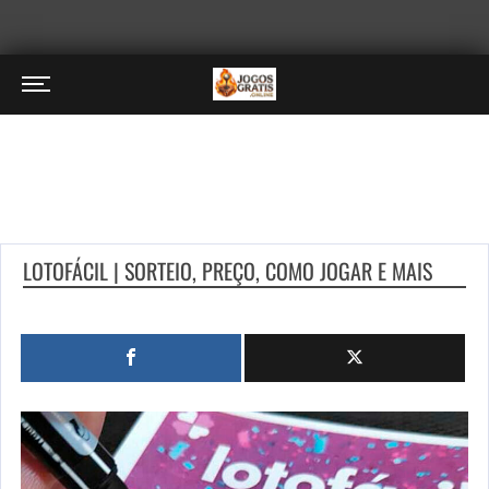
LOTOFÁCIL | SORTEIO, PREÇO, COMO JOGAR E MAIS