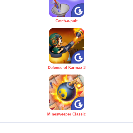
Catch-a-pult
Defense of Karmax 3
Minesweeper Classic