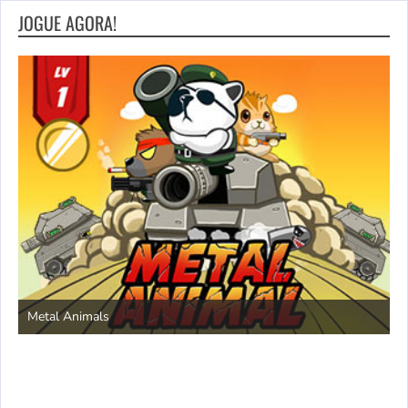
JOGUE AGORA!
S
Metal Animals