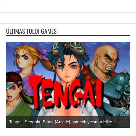
ÚLTIMAS TOLOI GAMES!
Tengai | Sengoku Blade [Arcade] gameplay com a Miko
D