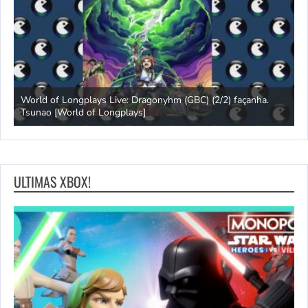
s
World of Longplays Live: Dragonyhm (GBC) (2/2) façanha.
Tsunao [World of Longplays]
L
ULTIMAS XBOX!