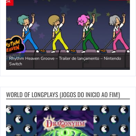
Rhythm Heaven Groove – Trailer de lançamento – Nintendo
T
Switch
e
WORLD OF LONGPLAYS (JOGOS DO INICIO AO FIM!)