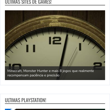
ULTIMAS SITES DE GAMES!
deve
Minecraft, Monster Hunter e mais 8 jogos que realmente
P
recompensam paciência e precisão
5
ULTIMAS PLAYSTATION!