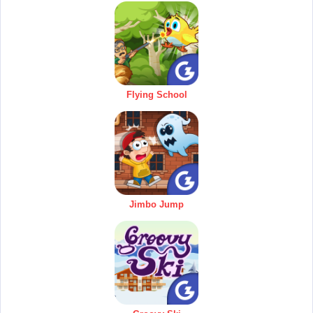
Flying School
Jimbo Jump