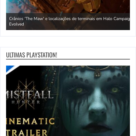
Crânios 'The Maw' e localizações de terminais em Halo Campaign
U
vs.
Evolved
a
ULTIMAS PLAYSTATION!