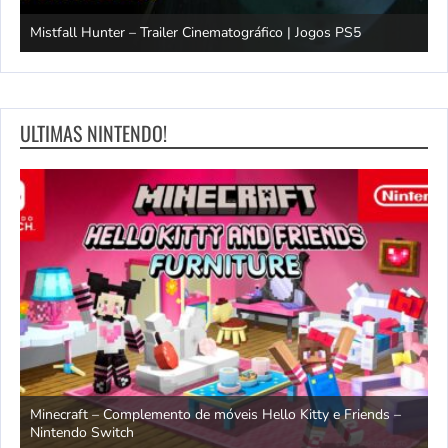
Mistfall Hunter – Trailer Cinematográfico | Jogos PS5
S
ULTIMAS NINTENDO!
endo
Minecraft – Complemento de móveis Hello Kitty e Friends –
O
Nintendo Switch
d