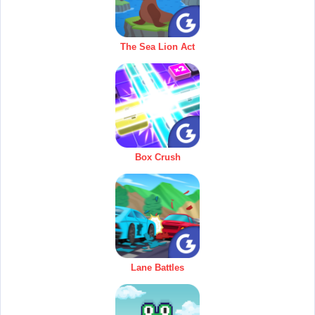
The Sea Lion Act
Box Crush
Lane Battles