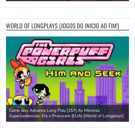
WORLD OF LONGPLAYS (JOGOS DO INICIO AO FIM!)
Game Boy Advance Long Play [157] As Meninas
A
Superpoderosas: Ele e Procuram (EUA) [World of Longplays]
L