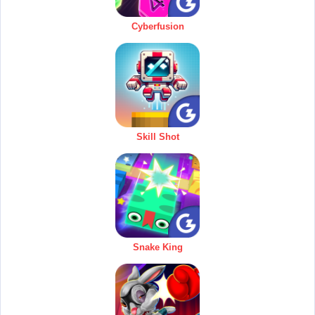
Cyberfusion
Skill Shot
Snake King