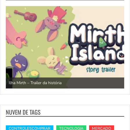
N
Ilha Mirth – Trailer da história
d
NUVEM DE TAGS
CONTROLESCOMPRAR
TECNOLOGIA
MERCADO