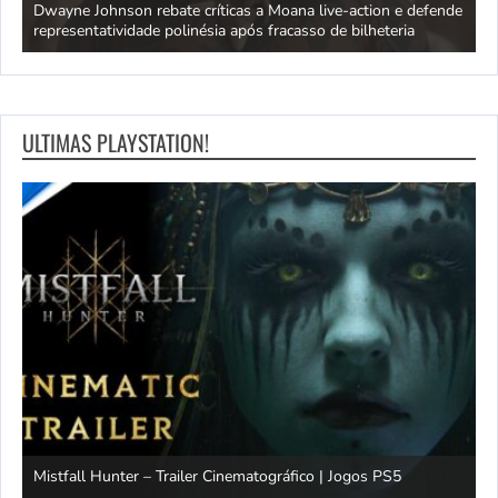
ra
Dwayne Johnson rebate críticas a Moana live-action e defende
C
representatividade polinésia após fracasso de bilheteria
a
ULTIMAS PLAYSTATION!
Mistfall Hunter – Trailer Cinematográfico | Jogos PS5
S