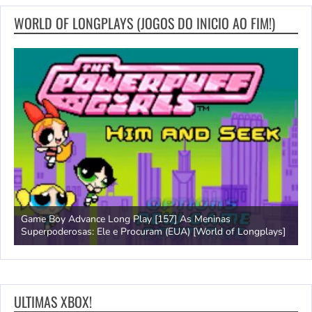
WORLD OF LONGPLAYS (JOGOS DO INICIO AO FIM!)
Game Boy Advance Long Play [157] As Meninas
A
Superpoderosas: Ele e Procuram (EUA) [World of Longplays]
L
ULTIMAS XBOX!