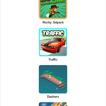
Rocky Jetpack
Traffic
Dashers