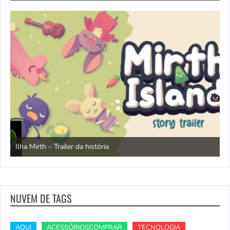
N
Ilha Mirth – Trailer da história
d
NUVEM DE TAGS
AQUI
ACESSÓRIOSCOMPRAR
TECNOLOGIA