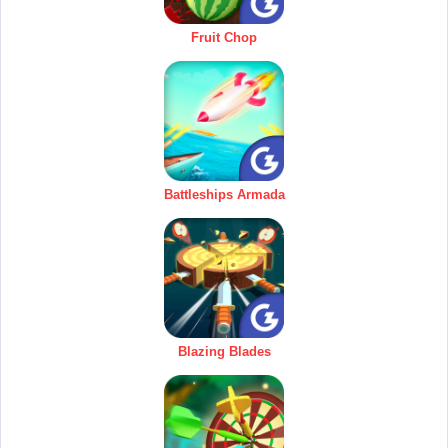
Fruit Chop
Battleships Armada
Blazing Blades