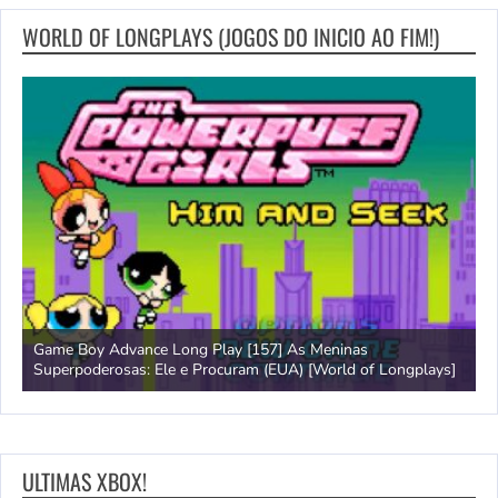
WORLD OF LONGPLAYS (JOGOS DO INICIO AO FIM!)
Game Boy Advance Long Play [157] As Meninas
A
Superpoderosas: Ele e Procuram (EUA) [World of Longplays]
L
ULTIMAS XBOX!