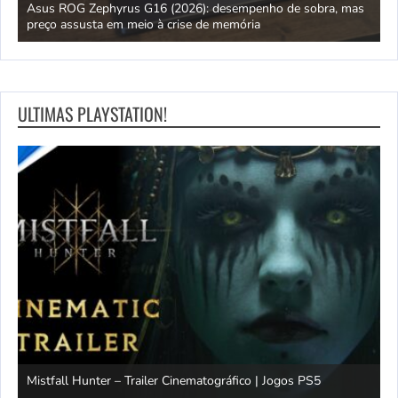
ipo
Asus ROG Zephyrus G16 (2026): desempenho de sobra, mas
S
preço assusta em meio à crise de memória
D
ULTIMAS PLAYSTATION!
Mistfall Hunter – Trailer Cinematográfico | Jogos PS5
S