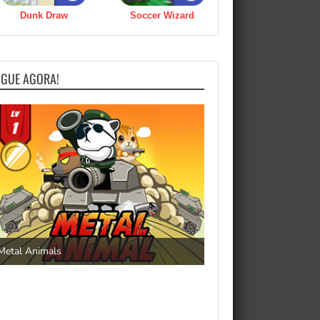
Dunk Draw
Soccer Wizard
OGUE AGORA!
Save the Princess
Metal Animals