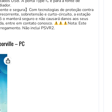
cabos USB. A porta Type-C é para a fonte de
diador.
gente e segura】Com tecnologias de proteção contra
ecorrente, sobretensão e curto-circuito, a estação
5 o manterá seguro e não causará danos aos seus
ida, entre em contato conosco.
Nota: Este
rregamento. Não inclui PSVR2.
borville – PC