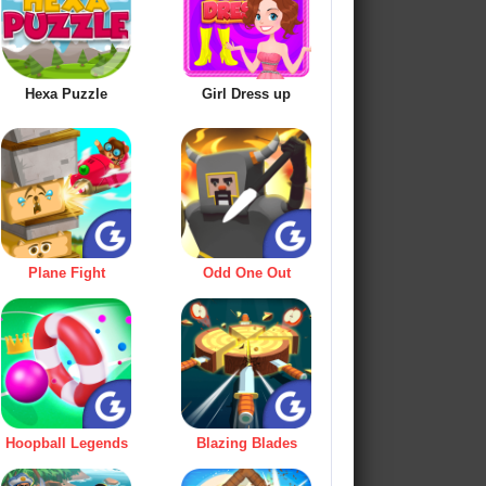
Hexa Puzzle
Girl Dress up
Plane Fight
Odd One Out
Hoopball Legends
Blazing Blades