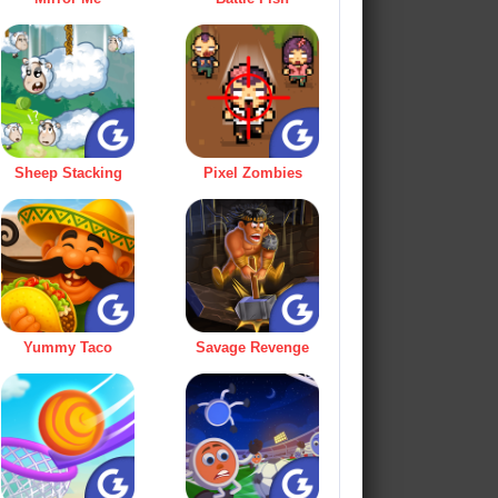
Sheep Stacking
Pixel Zombies
Yummy Taco
Savage Revenge