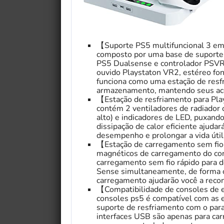
【Suporte PS5 multifuncional 3 e
composto por uma base de suporte 
PS5 Dualsense e controlador PSVR2
ouvido Playstaton VR2, estéreo fon
funciona como uma estação de resf
armazenamento, mantendo seus ace
【Estação de resfriamento para Pl
contém 2 ventiladores de radiador c
alto) e indicadores de LED, puxando
dissipação de calor eficiente ajuda
desempenho e prolongar a vida útil
【Estação de carregamento sem fio
magnéticos de carregamento do con
carregamento sem fio rápido para 
Sense simultaneamente, de forma c
carregamento ajudarão você a reco
【Compatibilidade de consoles de ed
consoles ps5 é compatível com as ed
suporte de resfriamento com o paraf
interfaces USB são apenas para ca