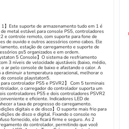
m 1】Este suporte de armazenamento tudo em 1 é
de metal estável para console PS5, controladores
 e controle remoto, com suporte para fone de
es de ouvido e outros acessórios como cabos. Ele
riamento, estação de carregamento e suporte de
ssórios ps5 organizados e em ordem.
aystaton 5 Console】O sistema de resfriamento
om 3 níveis de velocidade ajustáveis (baixo, médio,
 o ar pelo console de baixo e afastando o calor. A
rá a diminuir a temperatura operacional, melhorar o
 do console playstaton5.
 para controlador PS5 e PSVR2】 Com 5 terminais
trolador, o carregador do controlador suporta um
dois controladores PS5 e dois controladores PSVR2
onveniente e eficiente. Indicadores LED de
nhecer a taxa de progresso do carregamento.
ições digitais e de disco】O suporte mais frio para
ições de disco e digital. Fixando o console no
uso fornecido, ele ficará firme e seguro. As 2
rregamento do controlador, permitindo que você