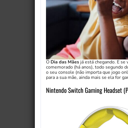
O
Dia das Mães
já está chegando. E se 
comemorado (há anos), todo segundo do
o seu console (não importa que jogo on
para a sua mãe, ainda mais se ela for g
Nintendo Switch Gaming Headset (