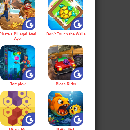
Pirate's Pillage! Aye!
Don't Touch the Walls
Aye!
Templok
Blaze Rider
Mirror Me
Battle Fish