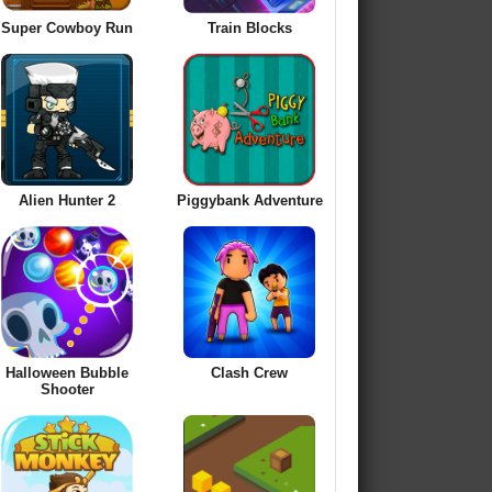
Super Cowboy Run
Train Blocks
Alien Hunter 2
Piggybank Adventure
Halloween Bubble
Clash Crew
Shooter