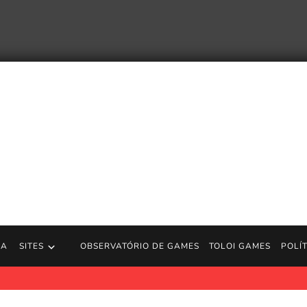
RA
SITES
OBSERVATÓRIO DE GAMES
TOLOI GAMES
POLÍ
l Cretton usou videogames e wingsuits para criar o novo filme 