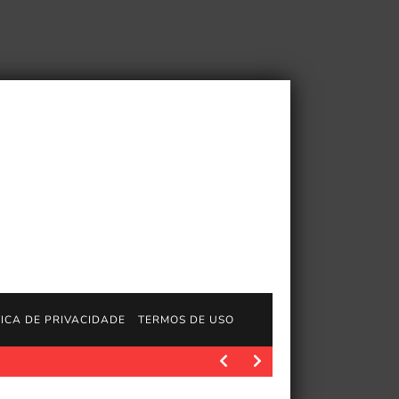
TICA DE PRIVACIDADE
TERMOS DE USO
do Homem-Aranha
JogosGratisFun. Polygon.com. Fonte da imagem