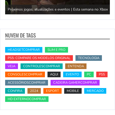
Próximos jogos, atualizações e eventos | Esta semana no Xbox
Traile
NUVEM DE TAGS
HEADSETCOMPRAR
SLIM E PRO
PS5: COMPARE OS MODELOS ORIGINAL
TECNOLOGIA
VEJA
CONTROLESCOMPRAR
ENTENDA
CONSOLESCOMPRAR
AQUI
EVENTO
PC
PS5
ACESSÓRIOSCOMPRAR
CADEIRA GAMERCOMPRAR
CONFIRA
2024
ESPORT
MOBILE
MERCADO
HD EXTERNOCOMPRAR