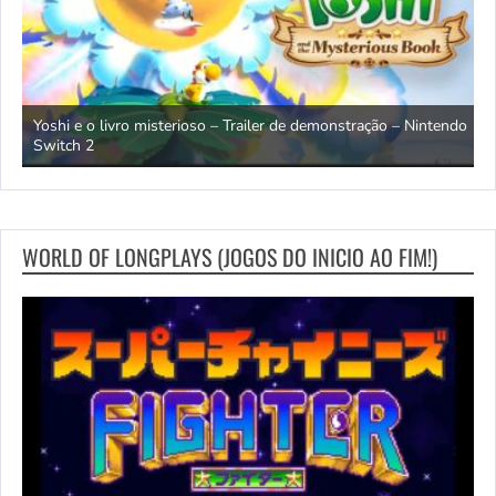
shi e o livro misterioso – Trailer de demonstração – Nintendo
Disney D
itch 2
lançamen
WORLD OF LONGPLAYS (JOGOS DO INICIO AO FIM!)