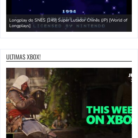
ngplay do SNES [249] Super Lutador Chinês (JP) [World of
Jogo lon
ngplays]
Longplay
ULTIMAS XBOX!