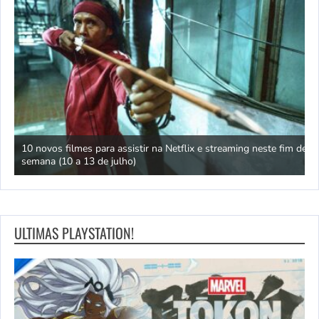
ra assistir na Netflix e streaming neste fim de
Kortz Center Heist do G
e julho)
primeiros detalhes
ULTIMAS PLAYSTATION!