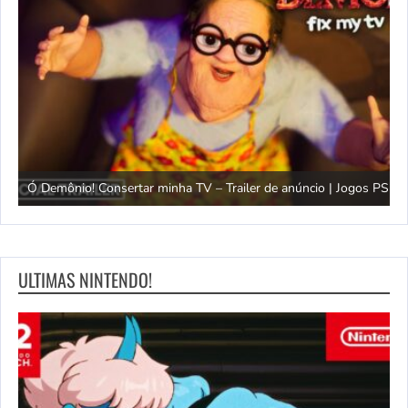
gos
T
Ó Demônio! Consertar minha TV – Trailer de anúncio | Jogos PS5
P
ULTIMAS NINTENDO!