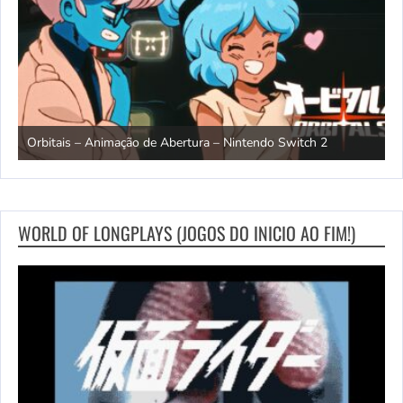
ndo
R
Orbitais – Animação de Abertura – Nintendo Switch 2
S
WORLD OF LONGPLAYS (JOGOS DO INICIO AO FIM!)