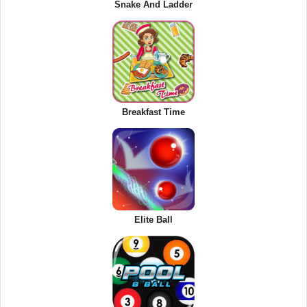
Snake And Ladder
Breakfast Time
Elite Ball