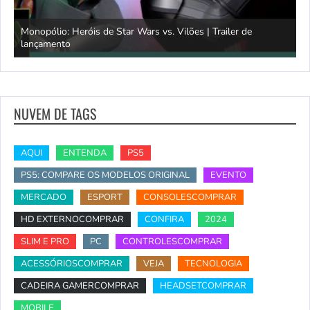
Monopólio: Heróis de Star Wars vs. Vilões | Trailer de
lançamento
S
NUVEM DE TAGS
AQUI
ENTENDA
PS5
PS5: COMPARE OS MODELOS ORIGINAL
EVENTO
MERCADO
ESPORT
CONSOLESCOMPRAR
HD EXTERNOCOMPRAR
CONFIRA
2024
SLIM E PRO
PC
CONTROLESCOMPRAR
ACESSÓRIOSCOMPRAR
VEJA
TECNOLOGIA
CADEIRA GAMERCOMPRAR
HEADSETCOMPRAR
MOBILE