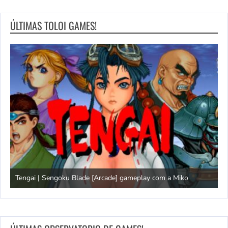
ÚLTIMAS TOLOI GAMES!
Tengai | Sengoku Blade [Arcade] gameplay com a Miko
D