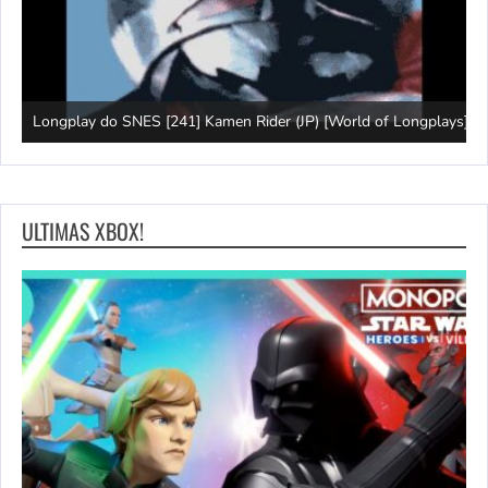
J
Longplay do SNES [241] Kamen Rider (JP) [World of Longplays]
(
ULTIMAS XBOX!