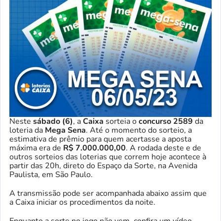
Neste
sábado (6)
, a
Caixa
sorteia o
concurso
2589
da
loteria da
Mega Sena
. Até o momento do sorteio, a
estimativa de prêmio para quem acertasse a aposta
máxima era de
R$ 7.000.000,00
. A rodada deste e de
outros sorteios das loterias que correm hoje acontece à
partir das 20h, direto do Espaço da Sorte, na Avenida
Paulista, em São Paulo.
A transmissão pode ser acompanhada abaixo assim que
a Caixa iniciar os procedimentos da noite.
Enquanto a sorte no jogo não vem, confira um vídeo