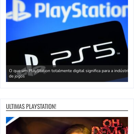
king
O que um PlayStation totalmente digital significa para a indústria
T
de jogos
J
ULTIMAS PLAYSTATION!