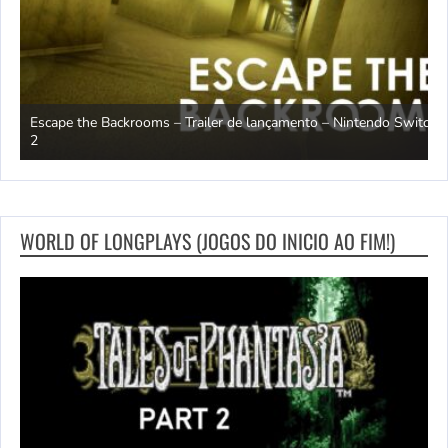
Escape the Backrooms – Trailer de lançamento – Nintendo Switch
2
M
WORLD OF LONGPLAYS (JOGOS DO INICIO AO FIM!)