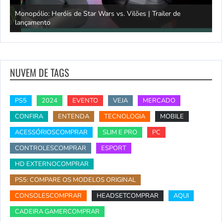
Monopólio: Heróis de Star Wars vs. Vilões | Trailer de
lançamento
S
NUVEM DE TAGS
PS5
2024
EVENTO
VEJA
MERCADO
CONFIRA
ENTENDA
TECNOLOGIA
MOBILE
ACESSÓRIOSCOMPRAR
SLIM E PRO
PC
CONTROLESCOMPRAR
ESPORT
HD EXTERNOCOMPRAR
PS5: COMPARE OS MODELOS ORIGINAL
CONSOLESCOMPRAR
HEADSETCOMPRAR
AQUI
CADEIRA GAMERCOMPRAR