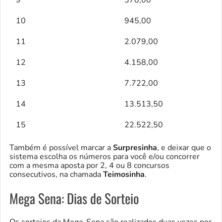
10
945,00
11
2.079,00
12
4.158,00
13
7.722,00
14
13.513,50
15
22.522,50
Também é possível marcar a
Surpresinha
, e deixar que o
sistema escolha os números para você e/ou concorrer
com a mesma aposta por 2, 4 ou 8 concursos
consecutivos, na chamada
Teimosinha
.
Mega Sena: Dias de Sorteio
Os sorteios da Mega-Sena são realizados duas vezes por