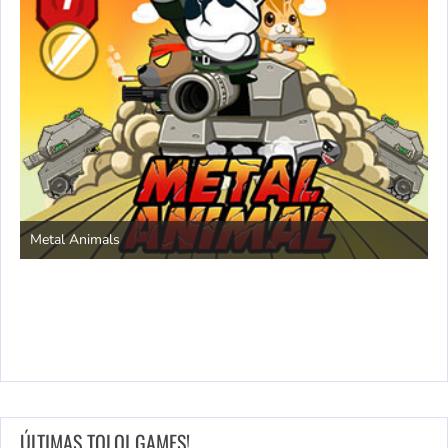
S
Metal Animals
ÚLTIMAS TOLOI GAMES!