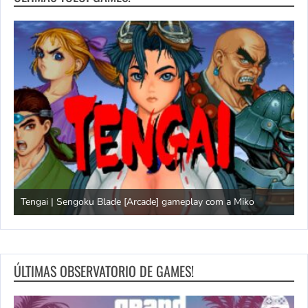
Tengai | Sengoku Blade [Arcade] gameplay com a Miko
D
ÚLTIMAS OBSERVATORIO DE GAMES!