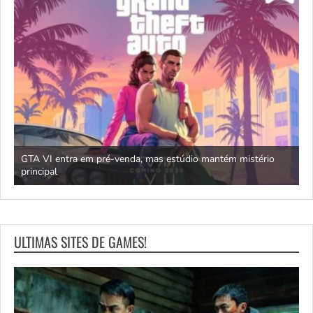
GTA VI entra em pré-venda, mas estúdio mantém mistério
principal
J
ULTIMAS SITES DE GAMES!