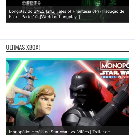
e
Longplay do SNES [242] Tales of Phantasia (JP) (Tradução de
Fãs) – Parte 1/2 [World of Longplays]
J
ULTIMAS XBOX!
Monopólio: Heróis de Star Wars vs. Vilões | Trailer de