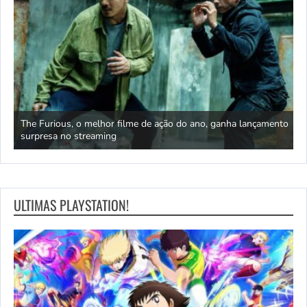
s da
The Furious, o melhor filme de ação do ano, ganha lançamento
surpresa no streaming
Q
ULTIMAS PLAYSTATION!