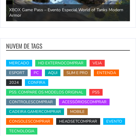
XBOX Game Pass – Evento Especial World of Tanks Modern
Armor
C
NUVEM DE TAGS
MERCADO
HD EXTERNOCOMPRAR
VEJA
ESPORT
PC
AQUI
SLIM E PRO
ENTENDA
2024
CONFIRA
PS5: COMPARE OS MODELOS ORIGINAL
PS5
CONTROLESCOMPRAR
ACESSÓRIOSCOMPRAR
CADEIRA GAMERCOMPRAR
MOBILE
CONSOLESCOMPRAR
HEADSETCOMPRAR
EVENTO
TECNOLOGIA