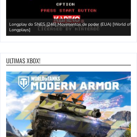
 fãs)
Longplay do SNES [246] Movimentos de poder (EUA) [World of
J
Longplays]
[
ULTIMAS XBOX!