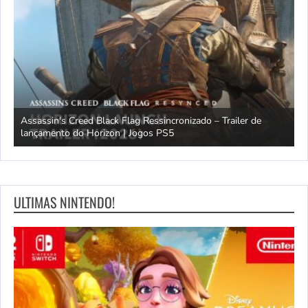
Assassin's Creed Black Flag Ressincronizado – Trailer de
lançamento do Horizon | Jogos PS5
A
ULTIMAS NINTENDO!