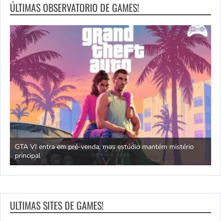
ÚLTIMAS OBSERVATORIO DE GAMES!
GTA VI entra em pré-venda, mas estúdio mantém mistério
principal
J
ULTIMAS SITES DE GAMES!