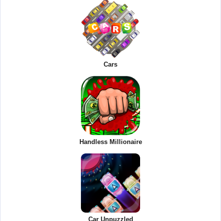
Cars
Handless Millionaire
Car Unpuzzled