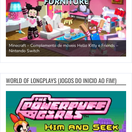
endo
Minecraft – Complemento de móveis Hello Kitty e Friends –
O
Nintendo Switch
d
WORLD OF LONGPLAYS (JOGOS DO INICIO AO FIM!)