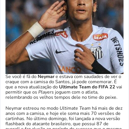
Se você é fã do
Neymar
e estava com saudades de ver o
craque com a camisa do Santos, já pode comemorar. É
que a nova atualização do
Ultimate Team do FIFA 22
vai
permitir que os
Players
joguem com o atleta,
relembrando os velhos tempos dele no time do peixe.
Neymar estreou no modo
Ultimate Team
há mais de dez
anos com a camisa, e hoje ele soma mais 70 versões de
cartinhas. No último domingo, foi lançada a nova versão
flashback do atacante brasileiro, que possui 87 de
overall e faz alusão ao período de sucesso que o mesmo