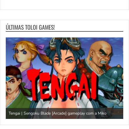
ÚLTIMAS TOLOI GAMES!
Tengai | Sengoku Blade [Arcade] gameplay com a Miko
D