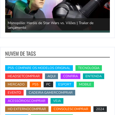
Monopólio: Heróis de Star Wars vs. Vilões | Trailer de
lançamento
S
NUVEM DE TAGS
PS5: COMPARE OS MODELOS ORIGINAL
TECNOLOGIA
HEADSETCOMPRAR
AQUI
CONFIRA
ENTENDA
MERCADO
PS5
PC
ESPORT
MOBILE
EVENTO
CADEIRA GAMERCOMPRAR
ACESSÓRIOSCOMPRAR
VEJA
HD EXTERNOCOMPRAR
CONSOLESCOMPRAR
2024