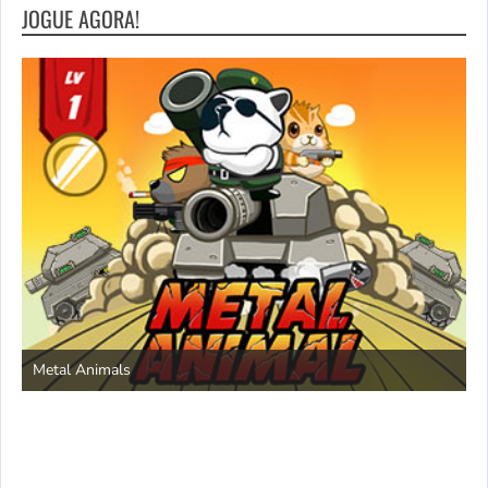
JOGUE AGORA!
S
Metal Animals