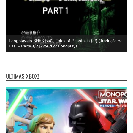
e
Longplay do SNES [242] Tales of Phantasia (JP) (Tradução de
Fãs) – Parte 1/2 [World of Longplays]
J
ULTIMAS XBOX!