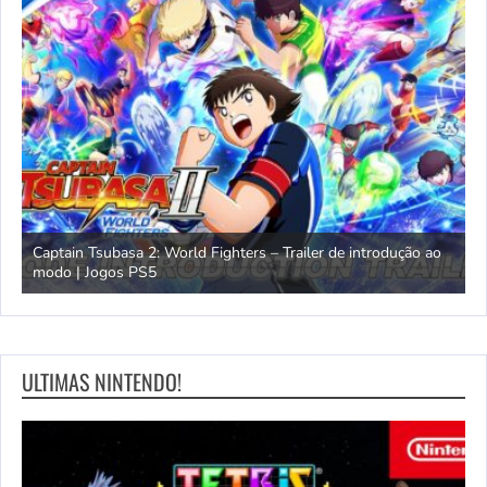
omem
Captain Tsubasa 2: World Fighters – Trailer de introdução ao
M
modo | Jogos PS5
P
ULTIMAS NINTENDO!