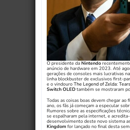
O presidente da
Nintendo
recentemente
anúncio de hardware em 2023. Até agor
gerações de consoles mais lucrativas n
linha blockbuster de exclusivos first-p
e o vindouro
The Legend of Zelda: Tear
Switch OLED
também se mostraram po
Todas as coisas boas devem chegar ao 
ano, os fãs já começam a especular sob
Rumores sobre as especificações técnic
se espalharam pela internet, e acredit
desenvolvimento deste novo sistema 
Kingdom
for lançado no final desta sem