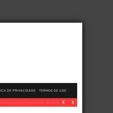
TICA DE PRIVACIDADE
TERMOS DE USO
ncept/10018491 Descubra Aniimo, um RPG de mundo aberto que…