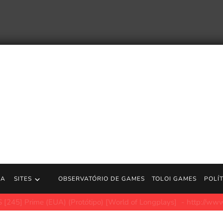
RA
SITES
OBSERVATÓRIO DE GAMES
TOLOI GAMES
POLÍ
e aventura global | Jogos PS5
https://store.playstation.com/co