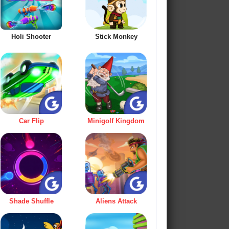
Holi Shooter
Stick Monkey
Car Flip
Minigolf Kingdom
Shade Shuffle
Aliens Attack