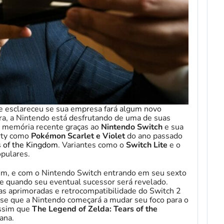
 esclareceu se sua empresa fará algum novo
a, a Nintendo está desfrutando de uma de suas
a memória recente graças ao
Nintendo Switch
e sua
arty como
Pokémon Scarlet e Violet
do ano passado
s of the Kingdom
. Variantes como o
Switch Lite
e o
pulares.
fim, e com o Nintendo Switch entrando em seu sexto
re quando seu eventual sucessor será revelado.
as aprimoradas e retrocompatibilidade do Switch 2
a-se que a Nintendo começará a mudar seu foco para o
assim que
The Legend of Zelda: Tears of the
ana.