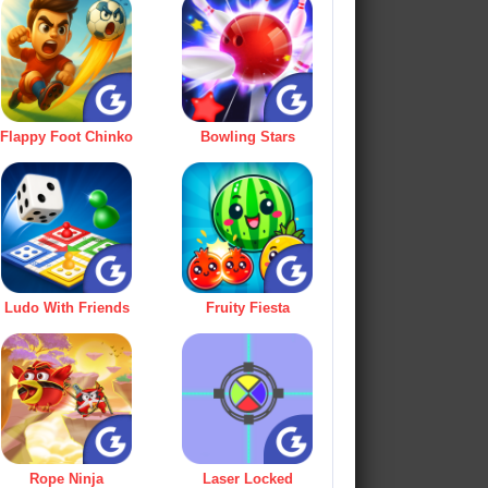
Flappy Foot Chinko
Bowling Stars
Ludo With Friends
Fruity Fiesta
Rope Ninja
Laser Locked