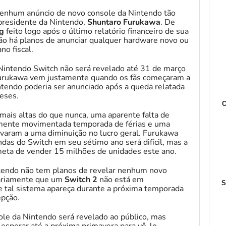
nenhum anúncio de novo console da Nintendo tão
presidente da Nintendo,
Shuntaro Furukawa
. De
rg
feito logo após o último relatório financeiro de sua
ão há planos de anunciar qualquer hardware novo ou
no fiscal.
 Nintendo Switch não será revelado até 31 de março
Furukawa vem justamente quando os fãs começaram a
tendo poderia ser anunciado após a queda relatada
eses.
C
ais altas do que nunca, uma aparente falta de
mente movimentada temporada de férias e uma
varam a uma diminuição no lucro geral. Furukawa
das do Switch em seu sétimo ano será difícil, mas a
eta de vender 15 milhões de unidades este ano.
tendo não tem planos de revelar nenhum novo
sariamente que um
Switch 2
não está em
S
tal sistema apareça durante a próxima temporada
epção.
le da Nintendo será revelado ao público, mas