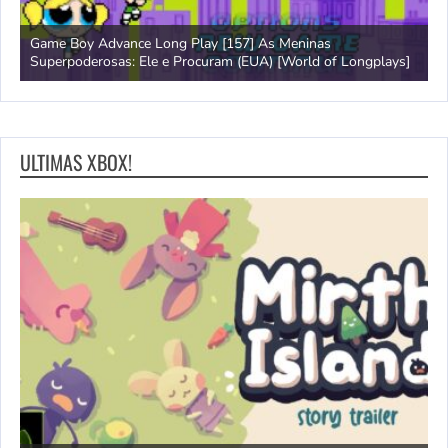
Game Boy Advance Long Play [157] As Meninas
A
Superpoderosas: Ele e Procuram (EUA) [World of Longplays]
L
ULTIMAS XBOX!
N