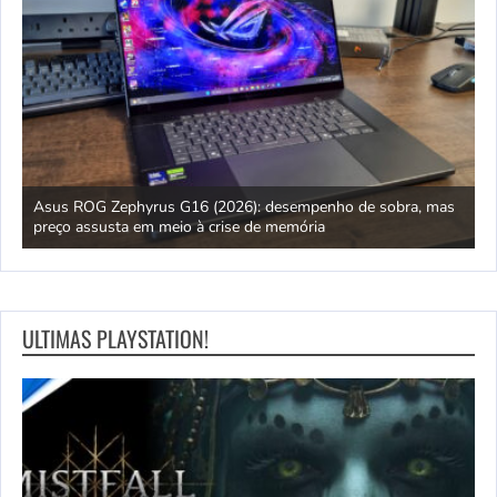
ipo
Asus ROG Zephyrus G16 (2026): desempenho de sobra, mas
S
preço assusta em meio à crise de memória
D
ULTIMAS PLAYSTATION!