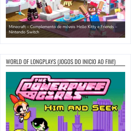
endo
Minecraft – Complemento de móveis Hello Kitty e Friends –
O
Nintendo Switch
d
WORLD OF LONGPLAYS (JOGOS DO INICIO AO FIM!)