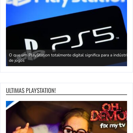
king
O que um PlayStation totalmente digital significa para a indústria
T
de jogos
J
ULTIMAS PLAYSTATION!