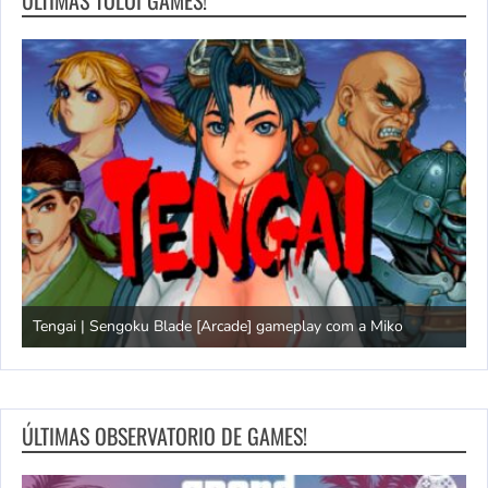
Tengai | Sengoku Blade [Arcade] gameplay com a Miko
D
ÚLTIMAS OBSERVATORIO DE GAMES!