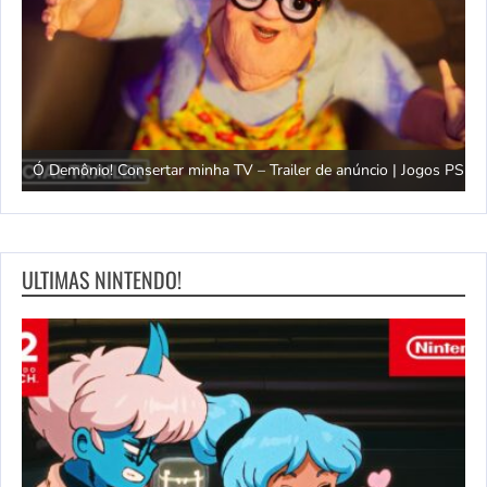
gos
T
Ó Demônio! Consertar minha TV – Trailer de anúncio | Jogos PS5
P
ULTIMAS NINTENDO!