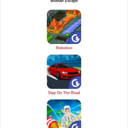
Wothan Escape
Robotion
Stay On The Road