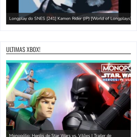
J
Longplay do SNES [241] Kamen Rider (JP) [World of Longplays]
(
ULTIMAS XBOX!
Monopólio: Heróis de Star Wars vs. Vilões | Trailer de