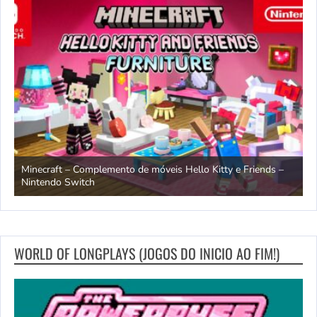
endo
Minecraft – Complemento de móveis Hello Kitty e Friends –
O
Nintendo Switch
d
WORLD OF LONGPLAYS (JOGOS DO INICIO AO FIM!)