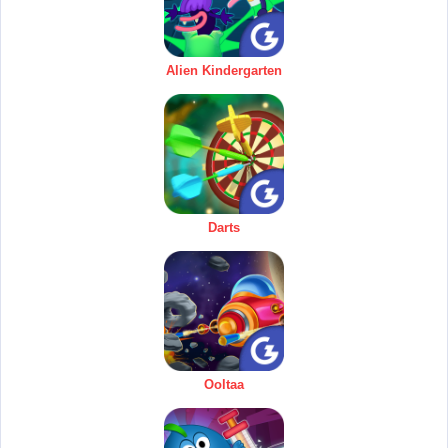
Alien Kindergarten
Darts
Ooltaa