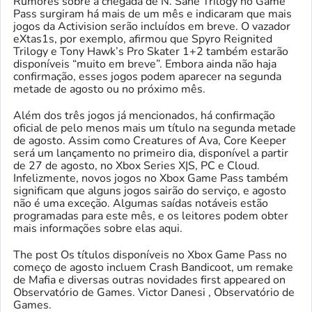
Rumores sobre a chegada de N. Sane Trilogy no Game
Pass surgiram há mais de um mês e indicaram que mais
jogos da Activision serão incluídos em breve. O vazador
eXtas1s, por exemplo, afirmou que Spyro Reignited
Trilogy e Tony Hawk’s Pro Skater 1+2 também estarão
disponíveis “muito em breve”. Embora ainda não haja
confirmação, esses jogos podem aparecer na segunda
metade de agosto ou no próximo mês.
Além dos três jogos já mencionados, há confirmação
oficial de pelo menos mais um título na segunda metade
de agosto. Assim como Creatures of Ava, Core Keeper
será um lançamento no primeiro dia, disponível a partir
de 27 de agosto, no Xbox Series X|S, PC e Cloud.
Infelizmente, novos jogos no Xbox Game Pass também
significam que alguns jogos sairão do serviço, e agosto
não é uma exceção. Algumas saídas notáveis estão
programadas para este mês, e os leitores podem obter
mais informações sobre elas aqui.
The post Os títulos disponíveis no Xbox Game Pass no
começo de agosto incluem Crash Bandicoot, um remake
de Mafia e diversas outras novidades first appeared on
Observatório de Games. Victor Danesi , Observatório de
Games.