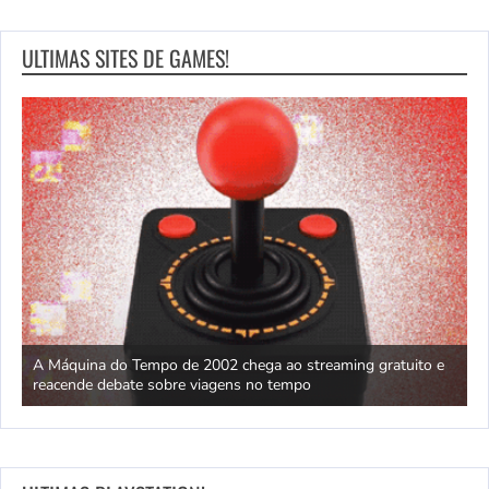
ULTIMAS SITES DE GAMES!
ão
A Máquina do Tempo de 2002 chega ao streaming gratuito e
H
reacende debate sobre viagens no tempo
X