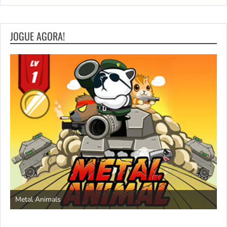
JOGUE AGORA!
S
Metal Animals