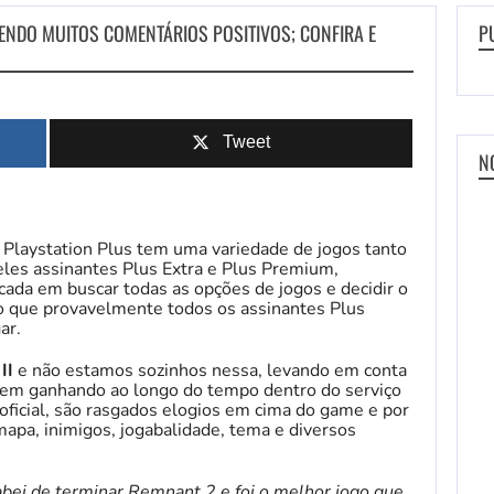
BENDO MUITOS COMENTÁRIOS POSITIVOS; CONFIRA E
P
Tweet
N
o Playstation Plus tem uma variedade de jogos tanto
les assinantes Plus Extra e Plus Premium,
cada em buscar todas as opções de jogos e decidir o
go que provavelmente todos os assinantes Plus
ar.
II
e não estamos sozinhos nessa, levando em conta
vem ganhando ao longo do tempo dentro do serviço
 oficial, são rasgados elogios em cima do game e por
apa, inimigos, jogabalidade, tema e diversos
bei de terminar Remnant 2 e foi o melhor jogo que