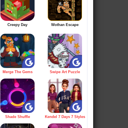
Creepy Day
Wothan Escape
Merge The Gems
Swipe Art Puzzle
Shade Shuffle
Kendel 7 Days 7 Styles