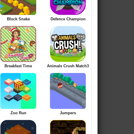
Block Snake
Defence Champion
Breakfast Time
Animals Crush Match3
Zoo Run
Jumpers