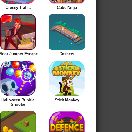
Crossy Traffic
Cube Ninja
Floor Jumper Escape
Dashers
Halloween Bubble
Stick Monkey
Shooter