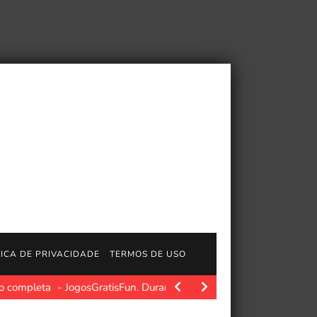
TICA DE PRIVACIDADE
TERMOS DE USO
ão completa
JogosGratisFun. Durante os primeiros passos em Big