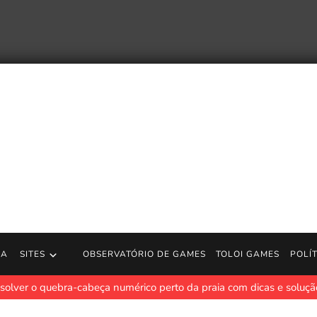
RA
SITES
OBSERVATÓRIO DE GAMES
TOLOI GAMES
POLÍ
solver o quebra-cabeça numérico perto da praia com dicas e soluç