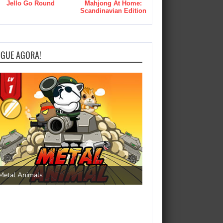
Jello Go Round
Mahjong At Home:
Scandinavian Edition
OGUE AGORA!
Save the Princess
Metal Animals