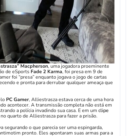
estrasza” Macpherson
, uma jogadora proeminente
ão de eSports
Fade 2 Karma
, foi presa em 9 de
eamer foi “presa” enquanto jogava o jogo de cartas
parecendo e pronta para derrubar qualquer ameaça que
elo
PC Gamer
, Alliestrasza estava cerca de uma hora
udo acontecer. A transmissão completa não está em
strando a polícia invadindo sua casa. E em um
clipe
 no quarto de Alliestrasza para fazer a prisão.
ava segurando o que parecia ser uma espingarda,
antimotim pronto. Eles apontaram suas armas para a