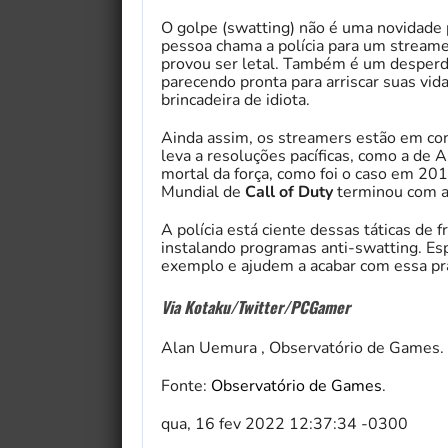
O golpe (swatting) não é uma novidade p
pessoa chama a polícia para um streamer
provou ser letal. Também é um desperdíc
parecendo pronta para arriscar suas vida
brincadeira de idiota.
Ainda assim, os streamers estão em co
leva a resoluções pacíficas, como a de A
mortal da força, como foi o caso em 2
Mundial de
Call of Duty
terminou com a 
A polícia está ciente dessas táticas de
instalando programas anti-swatting. Es
exemplo e ajudem a acabar com essa prá
Via Kotaku/Twitter/PCGamer
Alan Uemura , Observatório de Games.
Fonte:
Observatório de Games
.
qua, 16 fev 2022 12:37:34 -0300