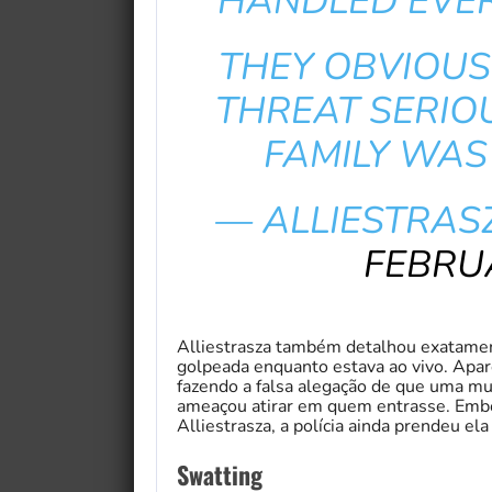
HANDLED EVER
THEY OBVIOUS
THREAT SERIO
FAMILY WAS
— ALLIESTRAS
FEBRUA
Alliestrasza também detalhou exatament
golpeada enquanto estava ao vivo. Apar
fazendo a falsa alegação de que uma mu
ameaçou atirar em quem entrasse. Embor
Alliestrasza, a polícia ainda prendeu ela
Swatting