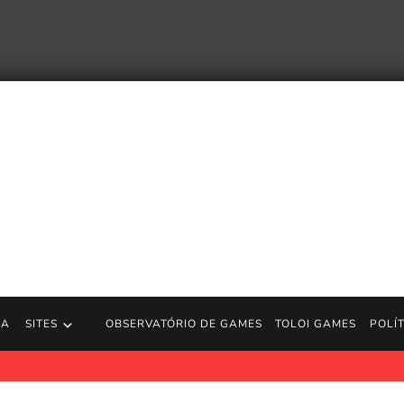
RA
SITES
OBSERVATÓRIO DE GAMES
TOLOI GAMES
POLÍ
uncia Abdication, o quinto e último livro da série Southern Reach