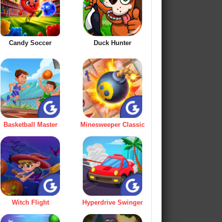
Candy Soccer
Duck Hunter
Basketball Master
Minesweeper Classic
Witch Flight
Hyperdrive Swinger