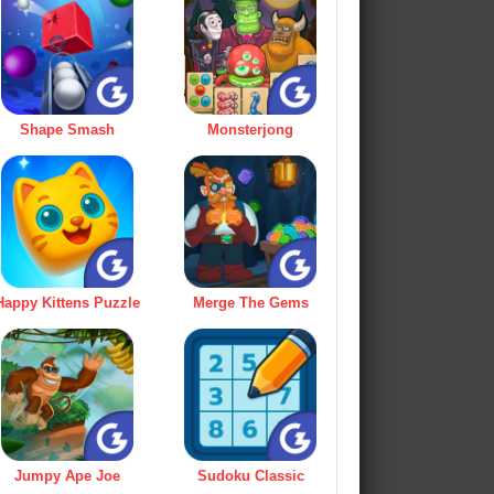
Shape Smash
Monsterjong
Happy Kittens Puzzle
Merge The Gems
Jumpy Ape Joe
Sudoku Classic