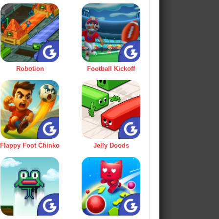
Robotion
Football Kickoff
Flappy Foot Chinko
Jelly Doods