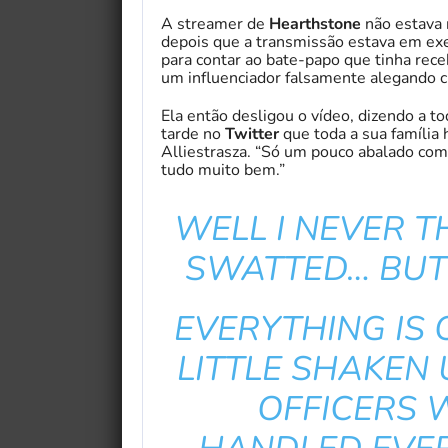
A streamer de
Hearthstone
não estava 
depois que a transmissão estava em exe
para contar ao bate-papo que tinha rec
um influenciador falsamente alegando c
Ela então desligou o vídeo, dizendo a t
tarde no
Twitter
que toda a sua família
Alliestrasza. “Só um pouco abalado com 
tudo muito bem.”
WELL I NEVER 
SWATTED… BUT 
EVERYTHING IS 
LITTLE SHAKEN 
OFFICERS 