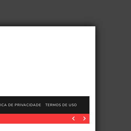
TICA DE PRIVACIDADE
TERMOS DE USO
JogosGratisFun. Os fãs de Jeff VanderMeer e de sua…