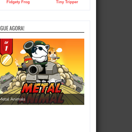
Fidgety Frog
Tiny Tripper
OGUE AGORA!
Save the Princess
Metal Animals