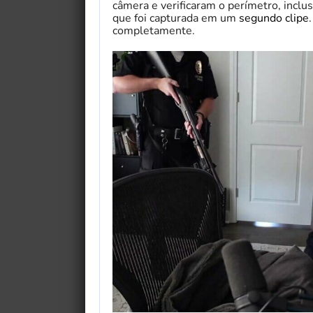
câmera e verificaram o perímetro, inclusi
que foi capturada em um
segundo clipe
completamente.