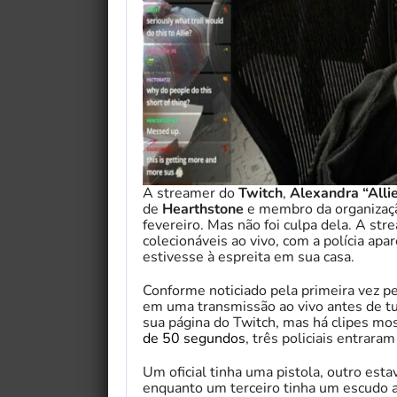
A streamer do
Twitch
,
Alexandra “Alli
de
Hearthstone
e membro da organizaç
fevereiro. Mas não foi culpa dela. A str
colecionáveis ​​ao vivo, com a polícia a
estivesse à espreita em sua casa.
Conforme noticiado pela primeira vez p
em uma transmissão ao vivo antes de t
sua página do Twitch, mas há clipes mo
de 50 segundos
, três policiais entraram
Um oficial tinha uma pistola, outro est
enquanto um terceiro tinha um escudo 